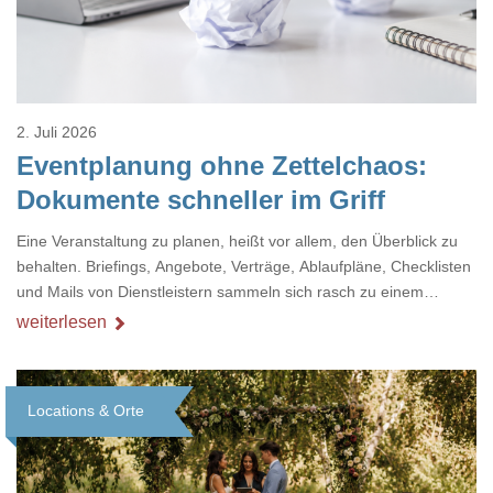
2. Juli 2026
Eventplanung ohne Zettelchaos:
Dokumente schneller im Griff
Eine Veranstaltung zu planen, heißt vor allem, den Überblick zu
behalten. Briefings, Angebote, Verträge, Ablaufpläne, Checklisten
und Mails von Dienstleistern sammeln sich rasch zu einem
unübersichtlichen Stapel. Wer schon einmal kurz vor einem Event
weiterlesen
verzweifelt nach einer bestimmten Angabe in einem langen
Dokument gesucht hat, kennt das mulmige Gefühl.
Locations & Orte