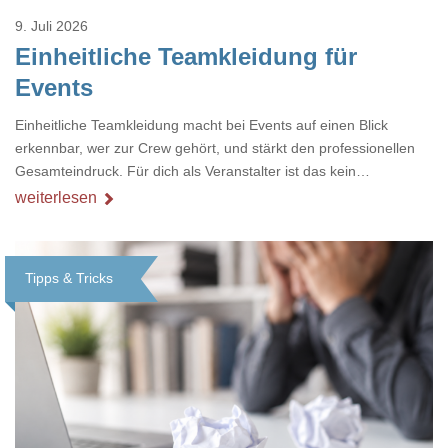
9. Juli 2026
Einheitliche Teamkleidung für
Events
Einheitliche Teamkleidung macht bei Events auf einen Blick
erkennbar, wer zur Crew gehört, und stärkt den professionellen
Gesamteindruck. Für dich als Veranstalter ist das kein
Nebenthema: Bei Textilien mit Stickerei oder mehreren
weiterlesen
Veredelungspositionen sind oft vier bis acht Wochen Vorlauf
realistisch.g#
Tipps & Tricks
Loading...