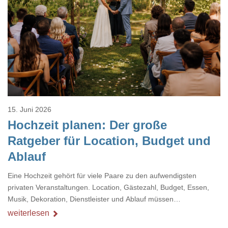
Loading...
15. Juni 2026
Hochzeit planen: Der große
Ratgeber für Location, Budget und
Ablauf
Eine Hochzeit gehört für viele Paare zu den aufwendigsten
privaten Veranstaltungen. Location, Gästezahl, Budget, Essen,
Musik, Dekoration, Dienstleister und Ablauf müssen
zusammenpassen, damit der Tag gut organisiert ist und trotzdem
weiterlesen
persönlich bleibt.