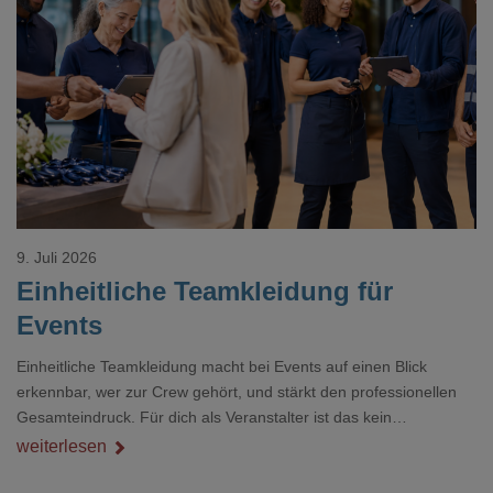
Loading...
9. Juli 2026
Einheitliche Teamkleidung für
Events
Einheitliche Teamkleidung macht bei Events auf einen Blick
erkennbar, wer zur Crew gehört, und stärkt den professionellen
Gesamteindruck. Für dich als Veranstalter ist das kein
Nebenthema: Bei Textilien mit Stickerei oder mehreren
weiterlesen
Veredelungspositionen sind oft vier bis acht Wochen Vorlauf
realistisch.g#