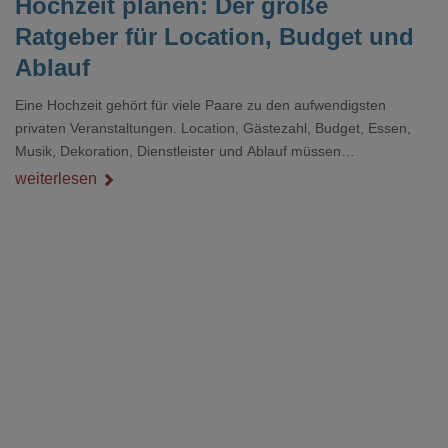
Hochzeit planen: Der große
Ratgeber für Location, Budget und
Ablauf
Eine Hochzeit gehört für viele Paare zu den aufwendigsten
privaten Veranstaltungen. Location, Gästezahl, Budget, Essen,
Musik, Dekoration, Dienstleister und Ablauf müssen
zusammenpassen, damit der Tag gut organisiert ist und trotzdem
weiterlesen
persönlich bleibt.