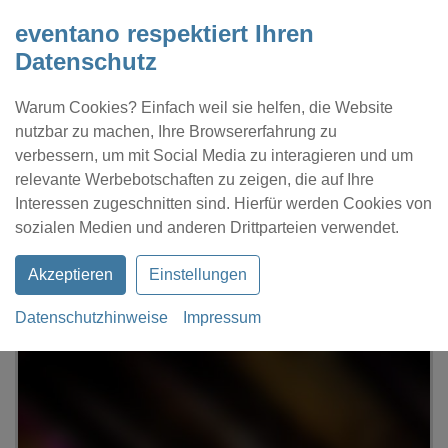
eventano respektiert Ihren
Datenschutz
Warum Cookies? Einfach weil sie helfen, die Website
nutzbar zu machen, Ihre Browsererfahrung zu
verbessern, um mit Social Media zu interagieren und um
relevante Werbebotschaften zu zeigen, die auf Ihre
Interessen zugeschnitten sind. Hierfür werden Cookies von
Kontakt
Location eintragen
Profil
sozialen Medien und anderen Drittparteien verwendet.
Akzeptieren
Einstellungen
Datenschutzhinweise
Impressum
eventano
Greifswald
Bunker Eventloaction