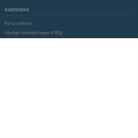
eventano
Für Locations
Häufige Anbieterfragen (FAQ)
Event-Wiki
Merken
Preis anfragen
Jobs
Pressemitteilungen
Media Daten
Service
Kontakt
Datenschutz
Impressum