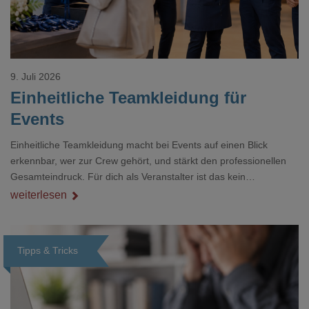
9. Juli 2026
Einheitliche Teamkleidung für
Events
Einheitliche Teamkleidung macht bei Events auf einen Blick
erkennbar, wer zur Crew gehört, und stärkt den professionellen
Gesamteindruck. Für dich als Veranstalter ist das kein
Nebenthema: Bei Textilien mit Stickerei oder mehreren
weiterlesen
Veredelungspositionen sind oft vier bis acht Wochen Vorlauf
realistisch.g#
Tipps & Tricks