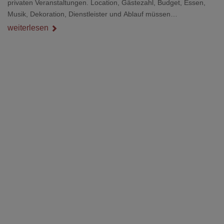
privaten Veranstaltungen. Location, Gästezahl, Budget, Essen,
Musik, Dekoration, Dienstleister und Ablauf müssen
zusammenpassen, damit der Tag gut organisiert ist und trotzdem
weiterlesen
persönlich bleibt.