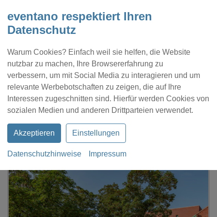
eventano respektiert Ihren
Datenschutz
Warum Cookies? Einfach weil sie helfen, die Website
nutzbar zu machen, Ihre Browsererfahrung zu
verbessern, um mit Social Media zu interagieren und um
relevante Werbebotschaften zu zeigen, die auf Ihre
Interessen zugeschnitten sind. Hierfür werden Cookies von
Kontakt
Location eintragen
Profil
sozialen Medien und anderen Drittparteien verwendet.
Akzeptieren
Einstellungen
Datenschutzhinweise
Impressum
eventano
Recklinghausen
Bürgerhaus Süd