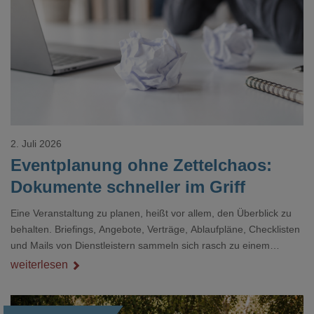
Loading...
2. Juli 2026
Eventplanung ohne Zettelchaos:
Dokumente schneller im Griff
Eine Veranstaltung zu planen, heißt vor allem, den Überblick zu
behalten. Briefings, Angebote, Verträge, Ablaufpläne, Checklisten
und Mails von Dienstleistern sammeln sich rasch zu einem
unübersichtlichen Stapel. Wer schon einmal kurz vor einem Event
weiterlesen
verzweifelt nach einer bestimmten Angabe in einem langen
Dokument gesucht hat, kennt das mulmige Gefühl.