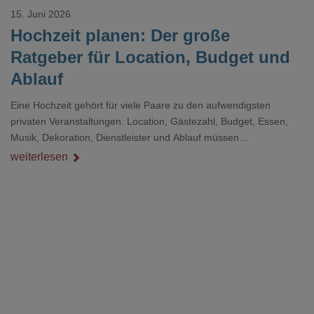
15. Juni 2026
Hochzeit planen: Der große
Ratgeber für Location, Budget und
Ablauf
Eine Hochzeit gehört für viele Paare zu den aufwendigsten
privaten Veranstaltungen. Location, Gästezahl, Budget, Essen,
Musik, Dekoration, Dienstleister und Ablauf müssen
zusammenpassen, damit der Tag gut organisiert ist und trotzdem
weiterlesen
persönlich bleibt.