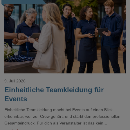
Loading...
9. Juli 2026
Einheitliche Teamkleidung für
Events
Einheitliche Teamkleidung macht bei Events auf einen Blick
erkennbar, wer zur Crew gehört, und stärkt den professionellen
Gesamteindruck. Für dich als Veranstalter ist das kein
Nebenthema: Bei Textilien mit Stickerei oder mehreren