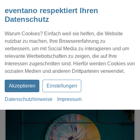
eventano respektiert Ihren
Datenschutz
Warum Cookies? Einfach weil sie helfen, die Website
nutzbar zu machen, Ihre Browsererfahrung zu
verbessern, um mit Social Media zu interagieren und um
relevante Werbebotschaften zu zeigen, die auf Ihre
Interessen zugeschnitten sind. Hierfür werden Cookies von
Kontakt
Location eintragen
Profil
sozialen Medien und anderen Drittparteien verwendet.
Akzeptieren
Einstellungen
Datenschutzhinweise
Impressum
eventano
Berlin
Bonvivant