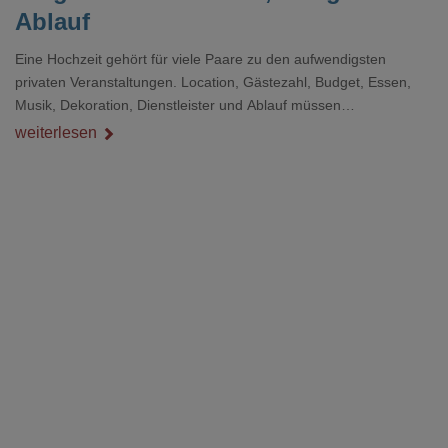
Ablauf
Eine Hochzeit gehört für viele Paare zu den aufwendigsten
privaten Veranstaltungen. Location, Gästezahl, Budget, Essen,
Musik, Dekoration, Dienstleister und Ablauf müssen
zusammenpassen, damit der Tag gut organisiert ist und trotzdem
weiterlesen
persönlich bleibt.