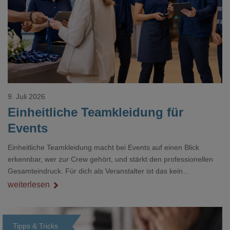
Loading...
9. Juli 2026
Einheitliche Teamkleidung für
Events
Einheitliche Teamkleidung macht bei Events auf einen Blick
erkennbar, wer zur Crew gehört, und stärkt den professionellen
Gesamteindruck. Für dich als Veranstalter ist das kein
Nebenthema: Bei Textilien mit Stickerei oder mehreren
weiterlesen
Veredelungspositionen sind oft vier bis acht Wochen Vorlauf
realistisch.g#
Tipps & Tricks