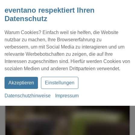
eventano respektiert Ihren
Datenschutz
Warum Cookies? Einfach weil sie helfen, die Website
nutzbar zu machen, Ihre Browsererfahrung zu
verbessern, um mit Social Media zu interagieren und um
relevante Werbebotschaften zu zeigen, die auf Ihre
Interessen zugeschnitten sind. Hierfür werden Cookies von
Kontakt
Location eintragen
Profil
sozialen Medien und anderen Drittparteien verwendet.
Akzeptieren
Einstellungen
Datenschutzhinweise
Impressum
eventano
Dortmund
Biskotto Cafe & Bistro