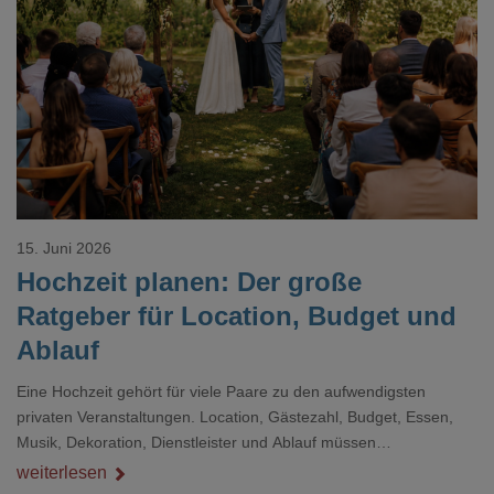
Loading...
15. Juni 2026
Hochzeit planen: Der große
Ratgeber für Location, Budget und
Ablauf
Eine Hochzeit gehört für viele Paare zu den aufwendigsten
privaten Veranstaltungen. Location, Gästezahl, Budget, Essen,
Musik, Dekoration, Dienstleister und Ablauf müssen
zusammenpassen, damit der Tag gut organisiert ist und trotzdem
weiterlesen
persönlich bleibt.