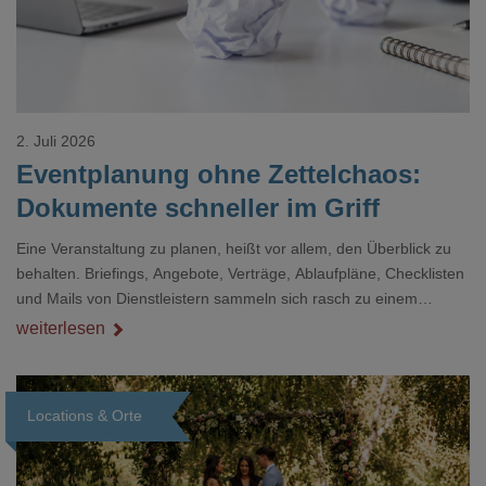
2. Juli 2026
Eventplanung ohne Zettelchaos:
Dokumente schneller im Griff
Eine Veranstaltung zu planen, heißt vor allem, den Überblick zu
behalten. Briefings, Angebote, Verträge, Ablaufpläne, Checklisten
und Mails von Dienstleistern sammeln sich rasch zu einem
unübersichtlichen Stapel. Wer schon einmal kurz vor einem Event
weiterlesen
verzweifelt nach einer bestimmten Angabe in einem langen
Dokument gesucht hat, kennt das mulmige Gefühl.
Locations & Orte