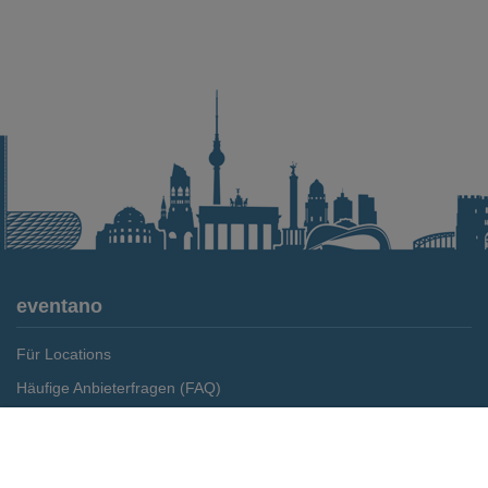
eventano
Für Locations
Häufige Anbieterfragen (FAQ)
Event-Wiki
Merken
Preis anfragen
Jobs