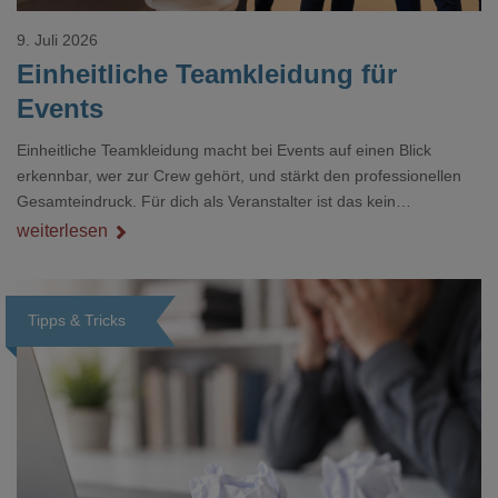
9. Juli 2026
Einheitliche Teamkleidung für
Events
Einheitliche Teamkleidung macht bei Events auf einen Blick
erkennbar, wer zur Crew gehört, und stärkt den professionellen
Gesamteindruck. Für dich als Veranstalter ist das kein
Nebenthema: Bei Textilien mit Stickerei oder mehreren
weiterlesen
Veredelungspositionen sind oft vier bis acht Wochen Vorlauf
realistisch.g#
Tipps & Tricks
Loading...