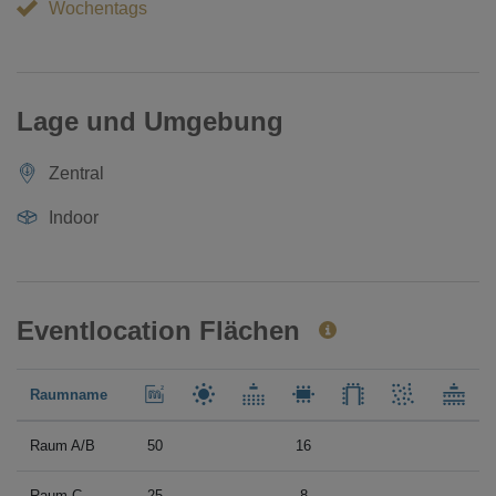
Wochentags
Lage und Umgebung
Zentral
Indoor
Eventlocation Flächen
Raumname
Raum A/B
50
16
Raum C
25
8