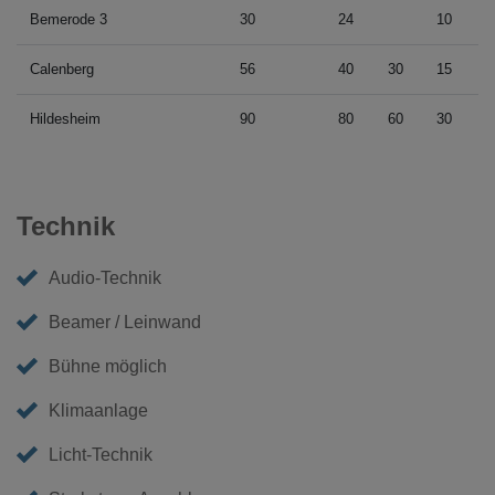
Bemerode 3
30
24
10
2
Calenberg
56
40
30
15
3
Hildesheim
90
80
60
30
8
Technik
Audio-Technik
Beamer / Leinwand
Bühne möglich
Klimaanlage
Licht-Technik