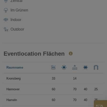
Zentral
Im Grünen
Indoor
Outdoor
Eventlocation Flächen
Raumname
Kronsberg
33
14
3
Hannover
60
70
40
25
6
Hameln
60
70
40
25
6