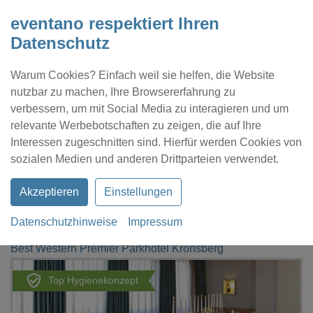
eventano respektiert Ihren
Datenschutz
Warum Cookies? Einfach weil sie helfen, die Website
nutzbar zu machen, Ihre Browsererfahrung zu
verbessern, um mit Social Media zu interagieren und um
relevante Werbebotschaften zu zeigen, die auf Ihre
Interessen zugeschnitten sind. Hierfür werden Cookies von
Kontakt
Location eintragen
Profil
sozialen Medien und anderen Drittparteien verwendet.
Akzeptieren
Einstellungen
Datenschutzhinweise
Impressum
eventano
Hannover
Best Western Premier Parkhotel Kronsberg
Top Hygienekonzept