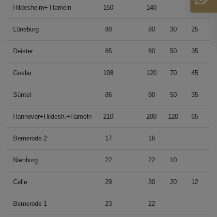
Hildesheim+ Hameln
150
140
45
Lüneburg
80
80
30
25
Deister
85
80
50
35
Goslar
108
120
70
45
Süntel
86
80
50
35
Hannover+Hildesh.+Hameln
210
200
120
65
Bemerode 2
17
16
1
Nienburg
22
22
10
1
Celle
29
30
20
12
2
Bemerode 1
23
22
2