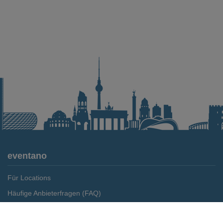
eventano
Für Locations
Häufige Anbieterfragen (FAQ)
Event-Wiki
Merken
Preis anfragen