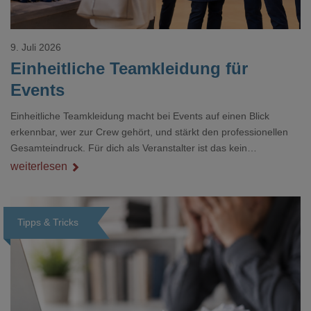
9. Juli 2026
Einheitliche Teamkleidung für
Events
Einheitliche Teamkleidung macht bei Events auf einen Blick
erkennbar, wer zur Crew gehört, und stärkt den professionellen
Gesamteindruck. Für dich als Veranstalter ist das kein
Nebenthema: Bei Textilien mit Stickerei oder mehreren
weiterlesen
Veredelungspositionen sind oft vier bis acht Wochen Vorlauf
realistisch.g#
Tipps & Tricks
Loading...