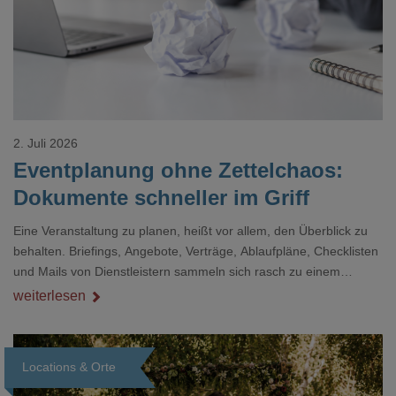
2. Juli 2026
Eventplanung ohne Zettelchaos:
Dokumente schneller im Griff
Eine Veranstaltung zu planen, heißt vor allem, den Überblick zu
behalten. Briefings, Angebote, Verträge, Ablaufpläne, Checklisten
und Mails von Dienstleistern sammeln sich rasch zu einem
unübersichtlichen Stapel. Wer schon einmal kurz vor einem Event
weiterlesen
verzweifelt nach einer bestimmten Angabe in einem langen
Dokument gesucht hat, kennt das mulmige Gefühl.
Locations & Orte