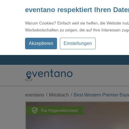
eventano respektiert Ihren Dat
Warum Cookies? Einfach weil sie helfen, die Website nu
Werbebotschaften zu zeigen, die auf Ihre Interessen zug
Akzeptieren
Einstellungen
eventano
Miesbach
Best Western Premier Bay
Top Hygienekonzept