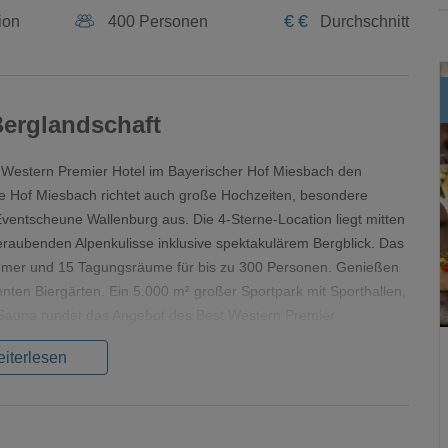
€
€
ion
400 Personen
Durchschnitt
Berglandschaft
st Western Premier Hotel im Bayerischer Hof Miesbach den
he Hof Miesbach richtet auch große Hochzeiten, besondere
ventscheune Wallenburg aus. Die 4-Sterne-Location liegt mitten
eraubenden Alpenkulisse inklusive spektakulärem Bergblick. Das
Zimmer und 15 Tagungsräume für bis zu 300 Personen. Genießen
nten Biergärten. Ein 5.000 m² großer Sportpark mit Sporthallen,
r Sauna rundet das Angebot des Best Western Premier
iterlesen