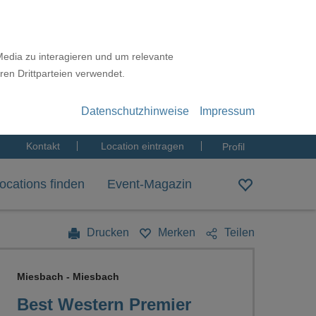
Media zu interagieren und um relevante
ren Drittparteien verwendet.
Datenschutzhinweise
Impressum
Kontakt
Location eintragen
Profil
ocations finden
Event-Magazin
Drucken
Merken
Teilen
Miesbach - Miesbach
Best Western Premier