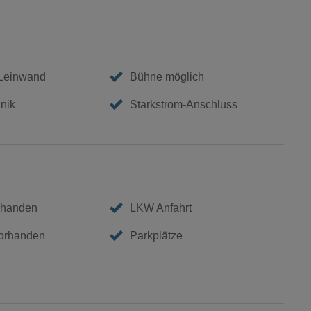
 Leinwand
Bühne möglich
nik
Starkstrom-Anschluss
rhanden
LKW Anfahrt
vorhanden
Parkplätze