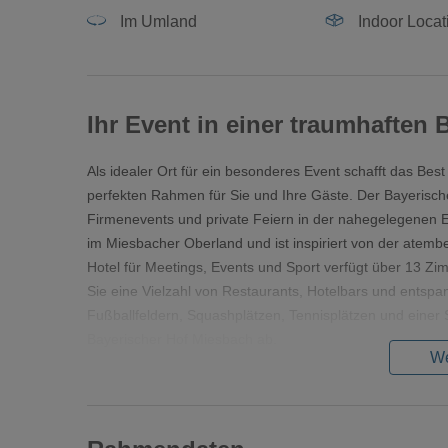
Im Umland
Indoor Locat
Ihr Event in einer traumhaften 
Als idealer Ort für ein besonderes Event schafft das Be
perfekten Rahmen für Sie und Ihre Gäste. Der Bayerisc
Firmenevents und private Feiern in der nahegelegenen E
im Miesbacher Oberland und ist inspiriert von der atemb
Hotel für Meetings, Events und Sport verfügt über 13 
Sie eine Vielzahl von Restaurants, Hotelbars und entspan
Fußballfeldern, Squashplätzen, Tennisplätzen und eine
Bayerischer Hof Miesbach ab.
We