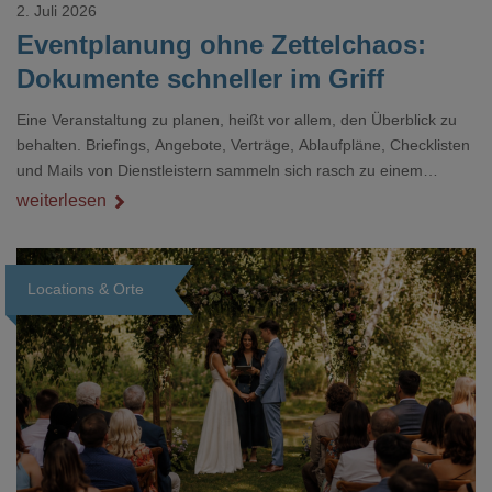
2. Juli 2026
Eventplanung ohne Zettelchaos:
Dokumente schneller im Griff
Eine Veranstaltung zu planen, heißt vor allem, den Überblick zu
behalten. Briefings, Angebote, Verträge, Ablaufpläne, Checklisten
und Mails von Dienstleistern sammeln sich rasch zu einem
unübersichtlichen Stapel. Wer schon einmal kurz vor einem Event
weiterlesen
verzweifelt nach einer bestimmten Angabe in einem langen
Dokument gesucht hat, kennt das mulmige Gefühl.
Locations & Orte
Loading...