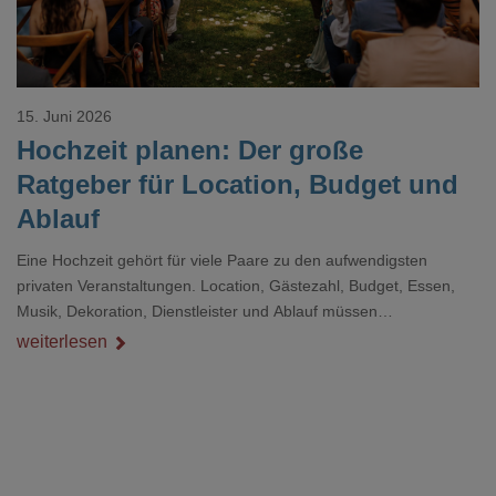
15. Juni 2026
Hochzeit planen: Der große
Ratgeber für Location, Budget und
Ablauf
Eine Hochzeit gehört für viele Paare zu den aufwendigsten
privaten Veranstaltungen. Location, Gästezahl, Budget, Essen,
Musik, Dekoration, Dienstleister und Ablauf müssen
zusammenpassen, damit der Tag gut organisiert ist und trotzdem
weiterlesen
persönlich bleibt.