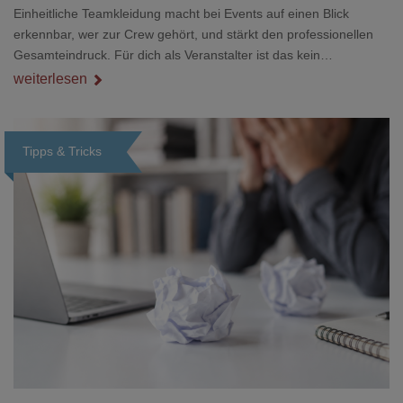
Einheitliche Teamkleidung macht bei Events auf einen Blick
erkennbar, wer zur Crew gehört, und stärkt den professionellen
Gesamteindruck. Für dich als Veranstalter ist das kein
Nebenthema: Bei Textilien mit Stickerei oder mehreren
weiterlesen
Veredelungspositionen sind oft vier bis acht Wochen Vorlauf
realistisch.g#
Tipps & Tricks
Loading...