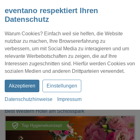
eventano respektiert Ihren
Datenschutz
Warum Cookies? Einfach weil sie helfen, die Website
nutzbar zu machen, Ihre Browsererfahrung zu
verbessern, um mit Social Media zu interagieren und um
relevante Werbebotschaften zu zeigen, die auf Ihre
Interessen zugeschnitten sind. Hierfür werden Cookies von
Kontakt
Location eintragen
Profil
sozialen Medien und anderen Drittparteien verwendet.
Akzeptieren
Einstellungen
Datenschutzhinweise
Impressum
eventano
Lichtenwalde
Best Western Hotel am Schlosspark
Top Hygienekonzept