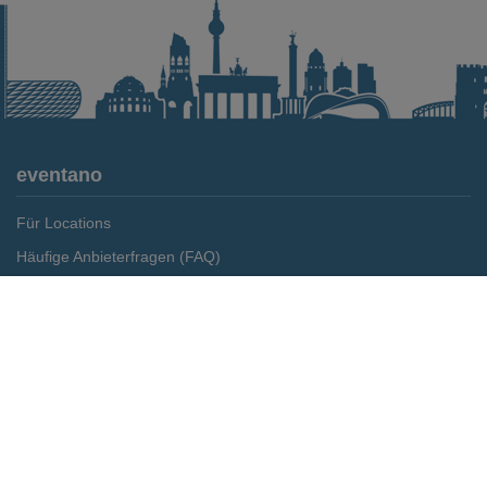
eventano
Für Locations
Häufige Anbieterfragen (FAQ)
Event-Wiki
Merken
Preis anfragen
Jobs
Pressemitteilungen
Media Daten
Service