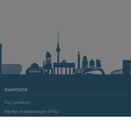
eventano
Für Locations
Häufige Anbieterfragen (FAQ)
Event-Wiki
Merken
Preis anfragen
Jobs