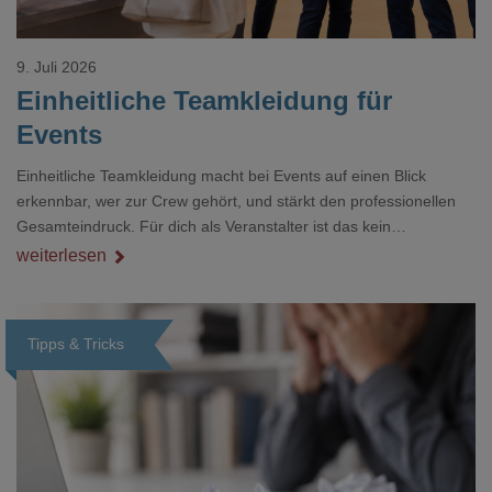
9. Juli 2026
Einheitliche Teamkleidung für
Events
Einheitliche Teamkleidung macht bei Events auf einen Blick
erkennbar, wer zur Crew gehört, und stärkt den professionellen
Gesamteindruck. Für dich als Veranstalter ist das kein
Nebenthema: Bei Textilien mit Stickerei oder mehreren
weiterlesen
Veredelungspositionen sind oft vier bis acht Wochen Vorlauf
realistisch.g#
Tipps & Tricks
Loading...