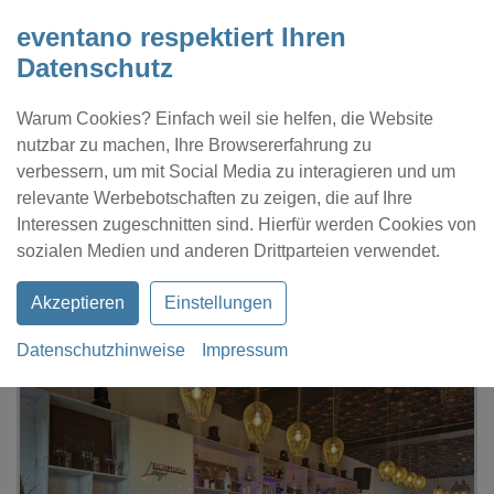
eventano respektiert Ihren
Datenschutz
Warum Cookies? Einfach weil sie helfen, die Website
nutzbar zu machen, Ihre Browsererfahrung zu
verbessern, um mit Social Media zu interagieren und um
relevante Werbebotschaften zu zeigen, die auf Ihre
Interessen zugeschnitten sind. Hierfür werden Cookies von
Kontakt
Location eintragen
Profil
sozialen Medien und anderen Drittparteien verwendet.
Akzeptieren
Einstellungen
Datenschutzhinweise
Impressum
eventano
Bochum
Bermuda Lounge