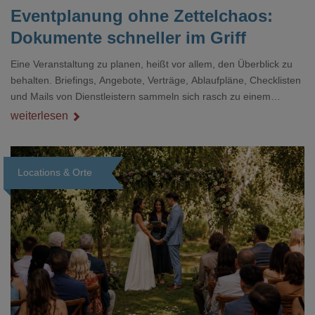
Eventplanung ohne Zettelchaos:
Dokumente schneller im Griff
Eine Veranstaltung zu planen, heißt vor allem, den Überblick zu
behalten. Briefings, Angebote, Verträge, Ablaufpläne, Checklisten
und Mails von Dienstleistern sammeln sich rasch zu einem
unübersichtlichen Stapel. Wer schon einmal kurz vor einem Event
weiterlesen
verzweifelt nach einer bestimmten Angabe in einem langen
Dokument gesucht hat, kennt das mulmige Gefühl.
Locations & Orte
Loading...