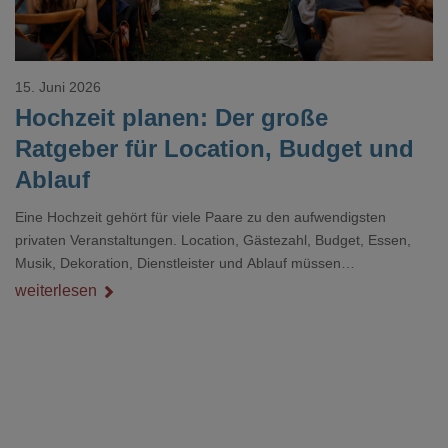
15. Juni 2026
Hochzeit planen: Der große
Ratgeber für Location, Budget und
Ablauf
Eine Hochzeit gehört für viele Paare zu den aufwendigsten
privaten Veranstaltungen. Location, Gästezahl, Budget, Essen,
Musik, Dekoration, Dienstleister und Ablauf müssen
zusammenpassen, damit der Tag gut organisiert ist und trotzdem
weiterlesen
persönlich bleibt.