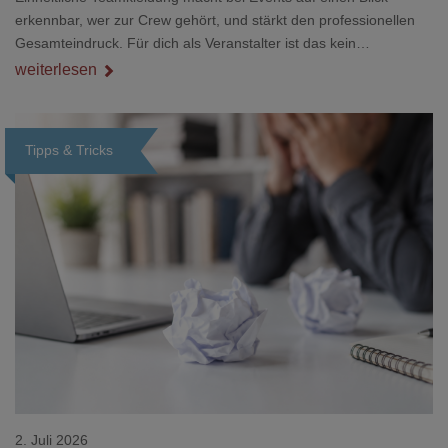
erkennbar, wer zur Crew gehört, und stärkt den professionellen
Gesamteindruck. Für dich als Veranstalter ist das kein
Nebenthema: Bei Textilien mit Stickerei oder mehreren
weiterlesen
Veredelungspositionen sind oft vier bis acht Wochen Vorlauf
realistisch.g#
Tipps & Tricks
Loading...
2. Juli 2026