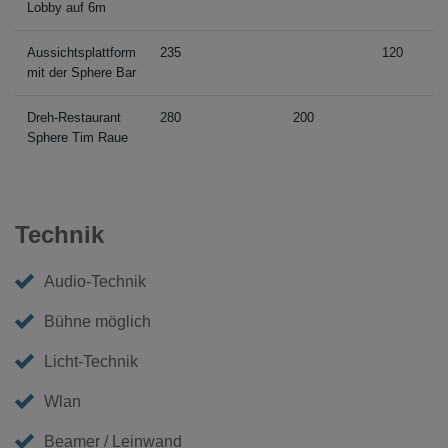
Lobby auf 6m
Firmenfeier passt! Dazu gibt es abends oft live
Klaviermusik unterm Sternenhimmel – eine unglaubliche
Aussichtsplattform
235
120
360°-Aussicht inbegriffen.
mit der Sphere Bar
* À la Carte nur bis 16 Personen möglich
Dreh-Restaurant
280
200
Sphere Tim Raue
Technik
Audio-Technik
Bühne möglich
Licht-Technik
Wlan
Beamer / Leinwand