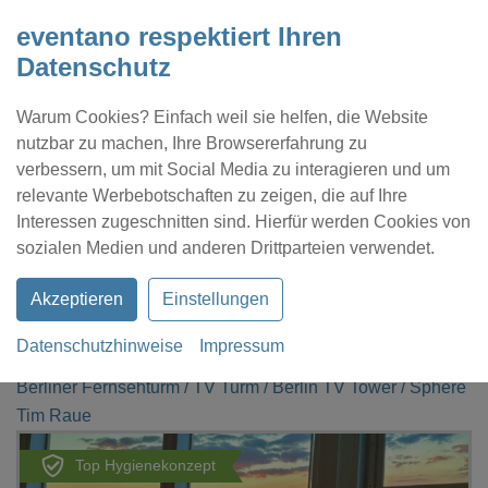
eventano respektiert Ihren
Datenschutz
Warum Cookies? Einfach weil sie helfen, die Website
nutzbar zu machen, Ihre Browsererfahrung zu
verbessern, um mit Social Media zu interagieren und um
relevante Werbebotschaften zu zeigen, die auf Ihre
Interessen zugeschnitten sind. Hierfür werden Cookies von
Kontakt
Location eintragen
Profil
sozialen Medien und anderen Drittparteien verwendet.
Akzeptieren
Einstellungen
Datenschutzhinweise
Impressum
eventano
Berlin
Berliner Fernsehturm / TV Turm / Berlin TV Tower / Sphere
Tim Raue
Top Hygienekonzept