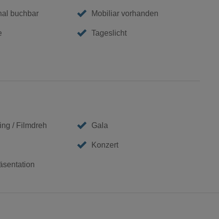
nal buchbar
Mobiliar vorhanden
e
Tageslicht
ing / Filmdreh
Gala
Konzert
äsentation