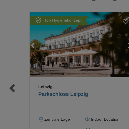
Top Hygienekonzept
Loading...
Loading...
Leipzig
Parkschloss Leipzig
Zentrale Lage
Indoor Location