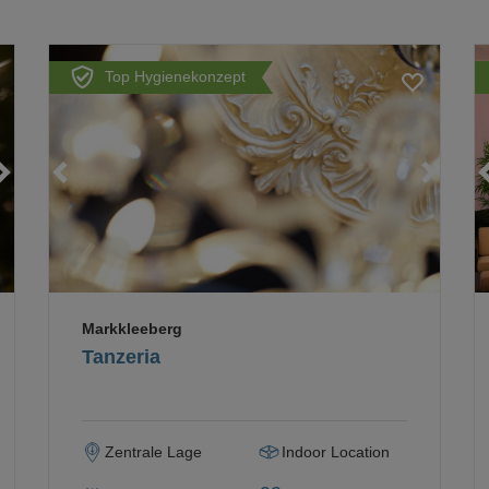
Top Hygienekonzept
Loading...
Loading...
Loading...
Markkleeberg
Tanzeria
Zentrale Lage
Indoor Location