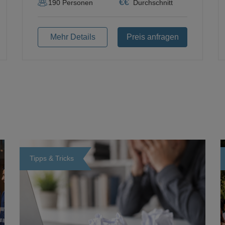
€
€
190
Personen
Durchschnitt
Mehr Details
Preis anfragen
Tipps & Tricks
Loading...