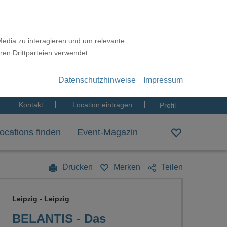
Media zu interagieren und um relevante
ren Drittparteien verwendet.
Datenschutzhinweise
Impressum
Kontakt
Location eintragen
Profil
ocations finden
Event-Magazin
Drucken
Merken
Teilen
Leipzig - Leipzig
BELANTIS - Das