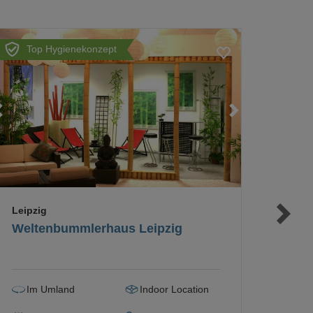
Top Hygienekonzept
Loading...
Loading...
Loading...
Leipzig
Weltenbummlerhaus Leipzig
Im Umland
Indoor Location