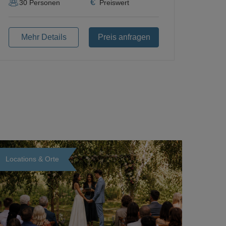
€
30
Personen
Preiswert
Mehr Details
Preis anfragen
Locations & Orte
Loading...