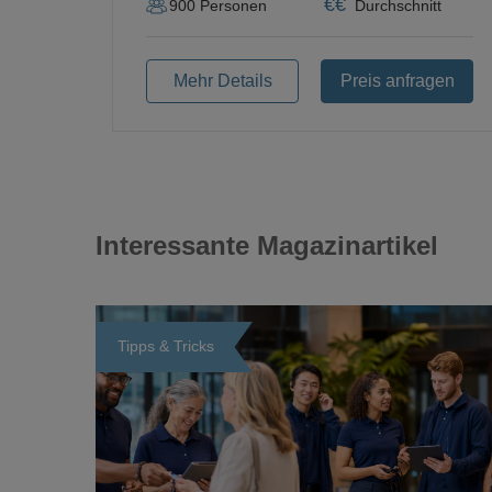
€
€
900
Personen
Durchschnitt
Mehr Details
Preis anfragen
Interessante Magazinartikel
Tipps & Tricks
Loading...