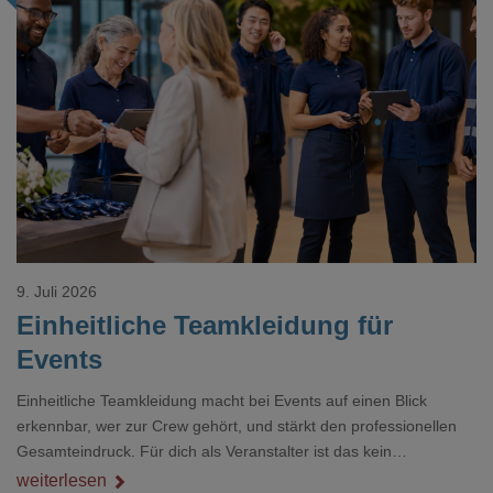
Loading...
9. Juli 2026
Einheitliche Teamkleidung für
Events
Einheitliche Teamkleidung macht bei Events auf einen Blick
erkennbar, wer zur Crew gehört, und stärkt den professionellen
Gesamteindruck. Für dich als Veranstalter ist das kein
Nebenthema: Bei Textilien mit Stickerei oder mehreren
weiterlesen