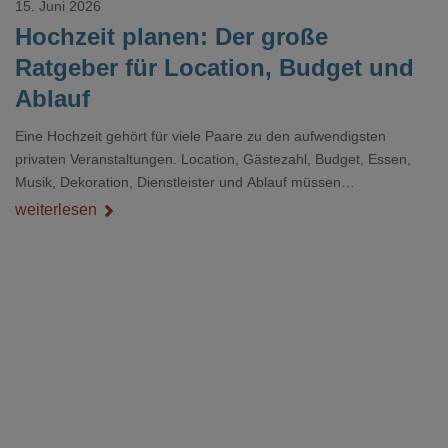
15. Juni 2026
Hochzeit planen: Der große
Ratgeber für Location, Budget und
Ablauf
Eine Hochzeit gehört für viele Paare zu den aufwendigsten
privaten Veranstaltungen. Location, Gästezahl, Budget, Essen,
Musik, Dekoration, Dienstleister und Ablauf müssen
zusammenpassen, damit der Tag gut organisiert ist und trotzdem
weiterlesen
persönlich bleibt.