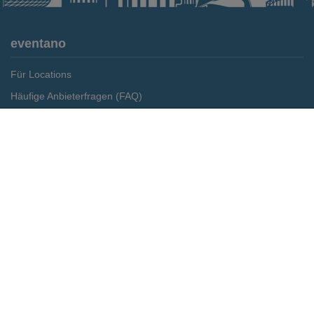
eventano
Für Locations
Häufige Anbieterfragen (FAQ)
Event-Wiki
Merken
Preis anfragen
Jobs
Pressemitteilungen
Media Daten
Service
Kontakt
Datenschutz
Impressum