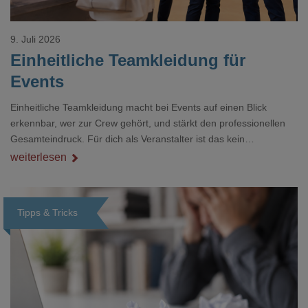
9. Juli 2026
Einheitliche Teamkleidung für
Events
Einheitliche Teamkleidung macht bei Events auf einen Blick
erkennbar, wer zur Crew gehört, und stärkt den professionellen
Gesamteindruck. Für dich als Veranstalter ist das kein
Nebenthema: Bei Textilien mit Stickerei oder mehreren
weiterlesen
Veredelungspositionen sind oft vier bis acht Wochen Vorlauf
realistisch.g#
Tipps & Tricks
Loading...