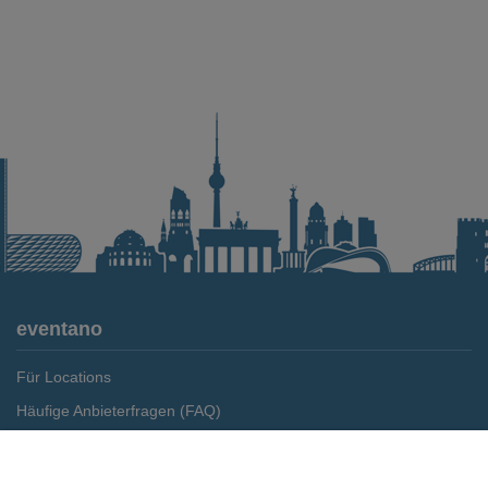
eventano
Für Locations
Häufige Anbieterfragen (FAQ)
Event-Wiki
Merken
Preis anfragen
Jobs