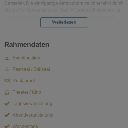
Darsteller. Die einzigartige Atmosphäre zeichnet sich durch
das große Spiegelzelt aus, das im Jugendstil gehalten, an
die glamourösen Zeiten der 1920er Jahre erinnern soll.
Weiterlesen
Rahmendaten
Eventlocation
Festsaal / Ballsaal
Restaurant
Theater / Kino
Tagesveranstaltung
Abendveranstaltung
Wochentags