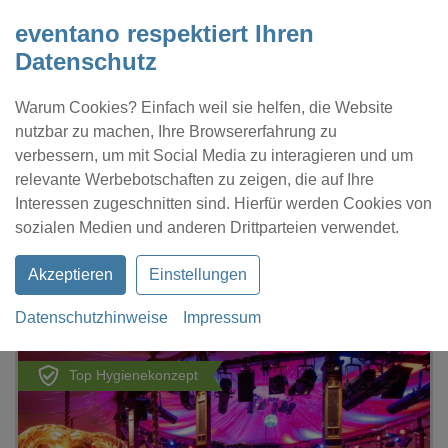
eventano respektiert Ihren
Datenschutz
Warum Cookies? Einfach weil sie helfen, die Website
nutzbar zu machen, Ihre Browsererfahrung zu
verbessern, um mit Social Media zu interagieren und um
relevante Werbebotschaften zu zeigen, die auf Ihre
Interessen zugeschnitten sind. Hierfür werden Cookies von
Kontakt
Location eintragen
Profil
sozialen Medien und anderen Drittparteien verwendet.
Akzeptieren
Einstellungen
Datenschutzhinweise
Impressum
eventano
Berlin
BAR JEDER VERNUNFT
Top Hygienekonzept