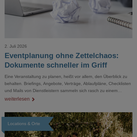
2. Juli 2026
Eventplanung ohne Zettelchaos:
Dokumente schneller im Griff
Eine Veranstaltung zu planen, heißt vor allem, den Überblick zu
behalten. Briefings, Angebote, Verträge, Ablaufpläne, Checklisten
und Mails von Dienstleistern sammeln sich rasch zu einem
unübersichtlichen Stapel. Wer schon einmal kurz vor einem Event
weiterlesen
verzweifelt nach einer bestimmten Angabe in einem langen
Dokument gesucht hat, kennt das mulmige Gefühl.
Locations & Orte