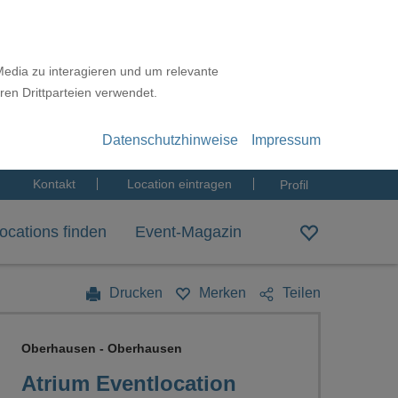
Media zu interagieren und um relevante
ren Drittparteien verwendet.
Datenschutzhinweise
Impressum
Kontakt
Location eintragen
Profil
ocations finden
Event-Magazin
Drucken
Merken
Teilen
Oberhausen - Oberhausen
Atrium Eventlocation