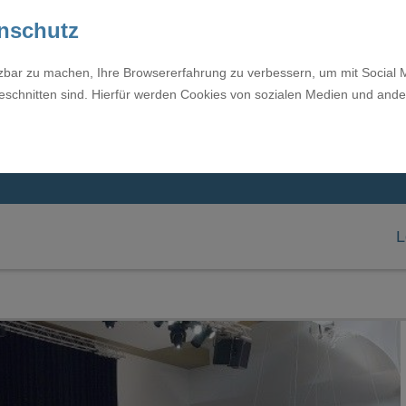
enschutz
tzbar zu machen, Ihre Browsererfahrung zu verbessern, um mit Social 
eschnitten sind. Hierfür werden Cookies von sozialen Medien und ande
L