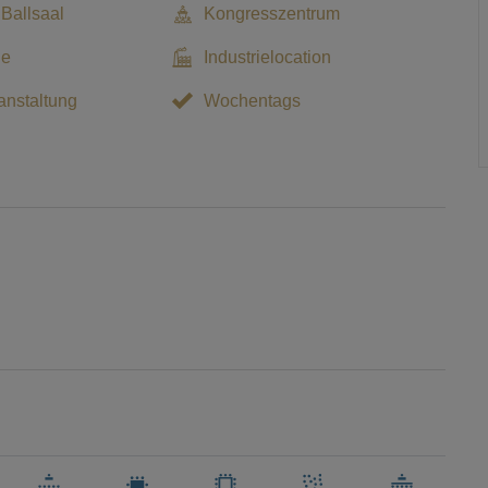
 Ballsaal
Kongresszentrum
le
Industrielocation
nstaltung
Wochentags