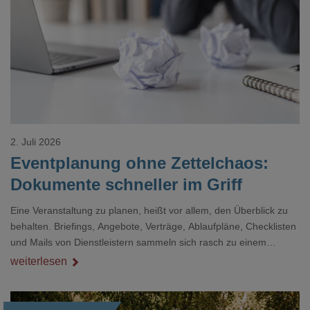
Loading...
2. Juli 2026
Eventplanung ohne Zettelchaos:
Dokumente schneller im Griff
Eine Veranstaltung zu planen, heißt vor allem, den Überblick zu
behalten. Briefings, Angebote, Verträge, Ablaufpläne, Checklisten
und Mails von Dienstleistern sammeln sich rasch zu einem
unübersichtlichen Stapel. Wer schon einmal kurz vor einem Event
weiterlesen
verzweifelt nach einer bestimmten Angabe in einem langen
Dokument gesucht hat, kennt das mulmige Gefühl.