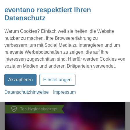
eventano respektiert Ihren
Datenschutz
Warum Cookies? Einfach weil sie helfen, die Website
nutzbar zu machen, Ihre Browsererfahrung zu
verbessern, um mit Social Media zu interagieren und um
relevante Werbebotschaften zu zeigen, die auf Ihre
Interessen zugeschnitten sind. Hierfür werden Cookies von
Kontakt
Location eintragen
Profil
sozialen Medien und anderen Drittparteien verwendet.
Akzeptieren
Einstellungen
Datenschutzhinweise
Impressum
eventano
Dresden
ARTEUM
Top Hygienekonzept