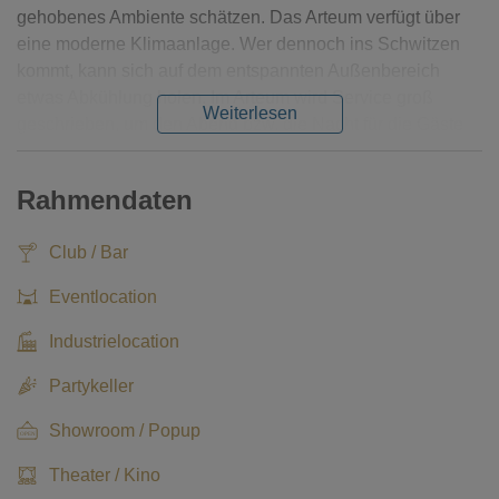
gehobenes Ambiente schätzen. Das Arteum verfügt über
eine moderne Klimaanlage. Wer dennoch ins Schwitzen
kommt, kann sich auf dem entspannten Außenbereich
etwas Abkühlung holen. Im Arteum wird Service groß
Weiterlesen
geschrieben, um den Abend bzw. die Nacht für die Gäste
zu einem besonderen und unvergesslichen Erlebnis zu
machen.
Rahmendaten
Club / Bar
Eventlocation
Industrielocation
Partykeller
Showroom / Popup
Theater / Kino