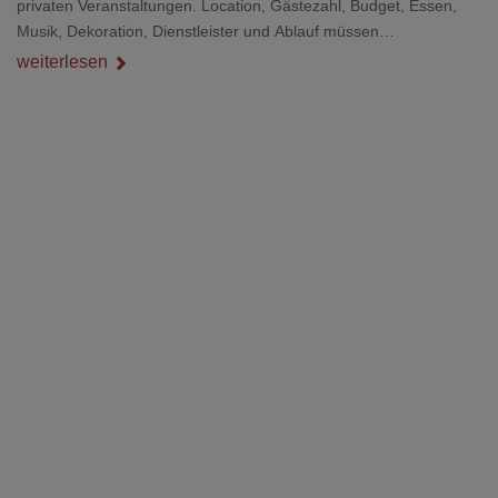
privaten Veranstaltungen. Location, Gästezahl, Budget, Essen,
Musik, Dekoration, Dienstleister und Ablauf müssen
zusammenpassen, damit der Tag gut organisiert ist und trotzdem
weiterlesen
persönlich bleibt.