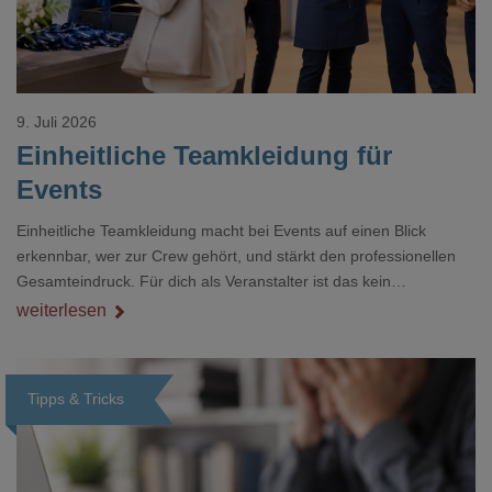
9. Juli 2026
Einheitliche Teamkleidung für
Events
Einheitliche Teamkleidung macht bei Events auf einen Blick
erkennbar, wer zur Crew gehört, und stärkt den professionellen
Gesamteindruck. Für dich als Veranstalter ist das kein
Nebenthema: Bei Textilien mit Stickerei oder mehreren
weiterlesen
Veredelungspositionen sind oft vier bis acht Wochen Vorlauf
realistisch.g#
Tipps & Tricks