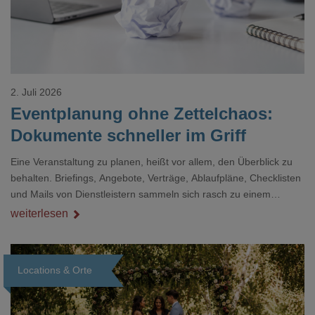
2. Juli 2026
Eventplanung ohne Zettelchaos:
Dokumente schneller im Griff
Eine Veranstaltung zu planen, heißt vor allem, den Überblick zu
behalten. Briefings, Angebote, Verträge, Ablaufpläne, Checklisten
und Mails von Dienstleistern sammeln sich rasch zu einem
unübersichtlichen Stapel. Wer schon einmal kurz vor einem Event
weiterlesen
verzweifelt nach einer bestimmten Angabe in einem langen
Dokument gesucht hat, kennt das mulmige Gefühl.
Locations & Orte