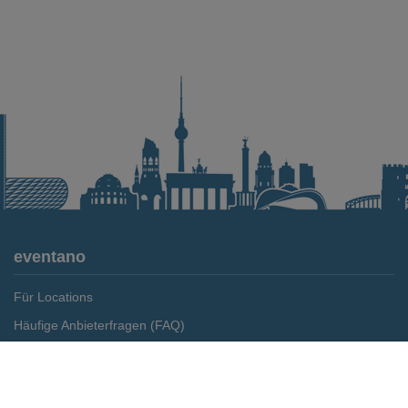
eventano
Für Locations
Häufige Anbieterfragen (FAQ)
Event-Wiki
Merken
Preis anfragen
Jobs