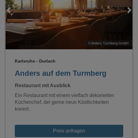
Loading...
H
©
Anders Turmberg GmbH
Karlsruhe - Durlach
Anders auf dem Turmberg
Restaurant mit Ausblick
Ein Restaurant mit einem vielfach dekorierten
Küchenchef, der gerne neue Köstlichkeiten
kreiert.
Preis anfragen