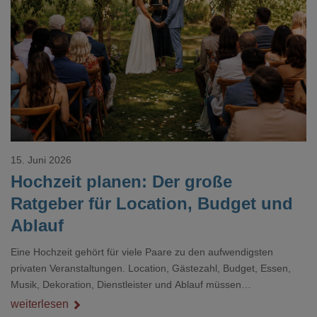
Loading...
15. Juni 2026
Hochzeit planen: Der große
Ratgeber für Location, Budget und
Ablauf
Eine Hochzeit gehört für viele Paare zu den aufwendigsten
privaten Veranstaltungen. Location, Gästezahl, Budget, Essen,
Musik, Dekoration, Dienstleister und Ablauf müssen
zusammenpassen, damit der Tag gut organisiert ist und trotzdem
weiterlesen