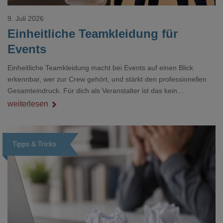
9. Juli 2026
Einheitliche Teamkleidung für
Events
Einheitliche Teamkleidung macht bei Events auf einen Blick
erkennbar, wer zur Crew gehört, und stärkt den professionellen
Gesamteindruck. Für dich als Veranstalter ist das kein
Nebenthema: Bei Textilien mit Stickerei oder mehreren
weiterlesen
Veredelungspositionen sind oft vier bis acht Wochen Vorlauf
realistisch.g#
Tipps & Tricks
Loading...