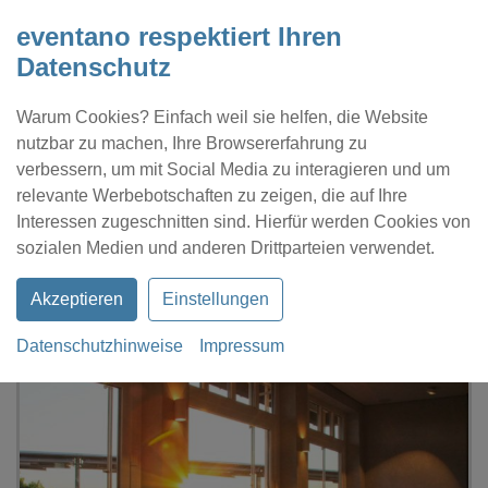
eventano respektiert Ihren
Datenschutz
Warum Cookies? Einfach weil sie helfen, die Website
nutzbar zu machen, Ihre Browsererfahrung zu
verbessern, um mit Social Media zu interagieren und um
relevante Werbebotschaften zu zeigen, die auf Ihre
Interessen zugeschnitten sind. Hierfür werden Cookies von
Kontakt
Location eintragen
Profil
sozialen Medien und anderen Drittparteien verwendet.
Akzeptieren
Einstellungen
Datenschutzhinweise
Impressum
eventano
Karlsruhe
Anders auf dem Turmberg