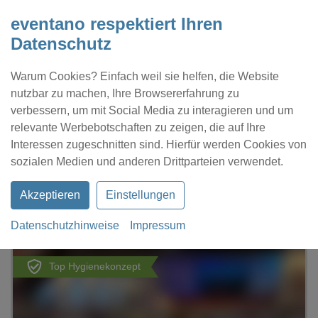
eventano respektiert Ihren
Datenschutz
Warum Cookies? Einfach weil sie helfen, die Website
nutzbar zu machen, Ihre Browsererfahrung zu
verbessern, um mit Social Media zu interagieren und um
relevante Werbebotschaften zu zeigen, die auf Ihre
Interessen zugeschnitten sind. Hierfür werden Cookies von
Kontakt
Location eintragen
Profil
sozialen Medien und anderen Drittparteien verwendet.
Akzeptieren
Einstellungen
Datenschutzhinweise
Impressum
eventano
Mohorn
Amara Festsaal
Top Hygienekonzept