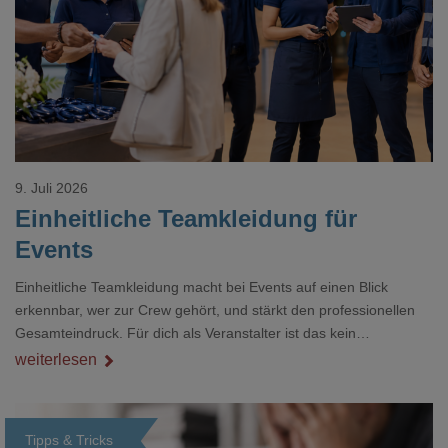
Loading...
9. Juli 2026
Einheitliche Teamkleidung für
Events
Einheitliche Teamkleidung macht bei Events auf einen Blick
erkennbar, wer zur Crew gehört, und stärkt den professionellen
Gesamteindruck. Für dich als Veranstalter ist das kein
Nebenthema: Bei Textilien mit Stickerei oder mehreren
weiterlesen
Veredelungspositionen sind oft vier bis acht Wochen Vorlauf
realistisch.g#
Tipps & Tricks