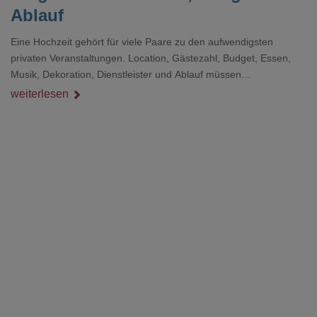
Ablauf
Eine Hochzeit gehört für viele Paare zu den aufwendigsten
privaten Veranstaltungen. Location, Gästezahl, Budget, Essen,
Musik, Dekoration, Dienstleister und Ablauf müssen
zusammenpassen, damit der Tag gut organisiert ist und trotzdem
weiterlesen
persönlich bleibt.