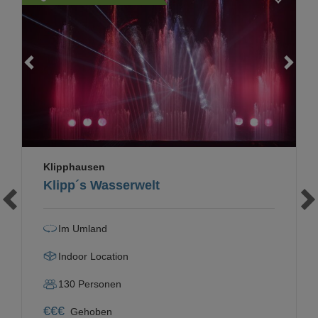
Loading...
Klipphausen
Klipp´s Wasserwelt
Im Umland
Indoor Location
130
Personen
€
€
€
Gehoben