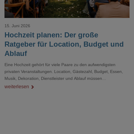
15. Juni 2026
Hochzeit planen: Der große
Ratgeber für Location, Budget und
Ablauf
Eine Hochzeit gehört für viele Paare zu den aufwendigsten
privaten Veranstaltungen. Location, Gästezahl, Budget, Essen,
Musik, Dekoration, Dienstleister und Ablauf müssen
zusammenpassen, damit der Tag gut organisiert ist und trotzdem
weiterlesen
persönlich bleibt.