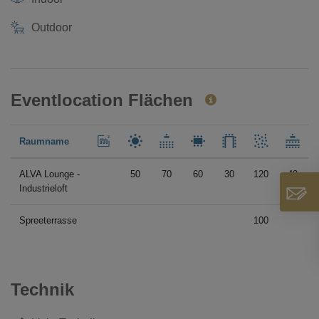
Outdoor
Eventlocation Flächen
Raumname
ALVA Lounge -
50
70
60
30
120
40
Industrieloft
Spreeterrasse
100
Technik