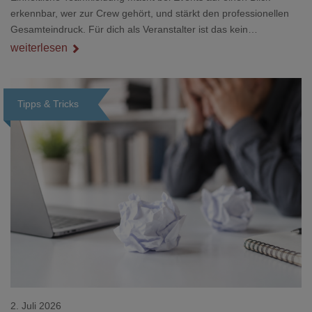
erkennbar, wer zur Crew gehört, und stärkt den professionellen
Gesamteindruck. Für dich als Veranstalter ist das kein
Nebenthema: Bei Textilien mit Stickerei oder mehreren
weiterlesen
Veredelungspositionen sind oft vier bis acht Wochen Vorlauf
realistisch.g#
Tipps & Tricks
Loading...
2. Juli 2026