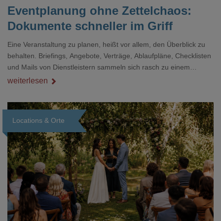
Eventplanung ohne Zettelchaos:
Dokumente schneller im Griff
Eine Veranstaltung zu planen, heißt vor allem, den Überblick zu
behalten. Briefings, Angebote, Verträge, Ablaufpläne, Checklisten
und Mails von Dienstleistern sammeln sich rasch zu einem
unübersichtlichen Stapel. Wer schon einmal kurz vor einem Event
weiterlesen
verzweifelt nach einer bestimmten Angabe in einem langen
Dokument gesucht hat, kennt das mulmige Gefühl.
Locations & Orte
Loading...