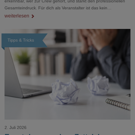
erkennbar, wer zur Crew gehört, und stärkt den professionellen
Gesamteindruck. Für dich als Veranstalter ist das kein
Nebenthema: Bei Textilien mit Stickerei oder mehreren
weiterlesen
Veredelungspositionen sind oft vier bis acht Wochen Vorlauf
realistisch.g#
Tipps & Tricks
Loading...
2. Juli 2026