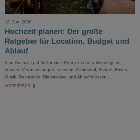
15. Juni 2026
Hochzeit planen: Der große
Ratgeber für Location, Budget und
Ablauf
Eine Hochzeit gehört für viele Paare zu den aufwendigsten
privaten Veranstaltungen. Location, Gästezahl, Budget, Essen,
Musik, Dekoration, Dienstleister und Ablauf müssen
zusammenpassen, damit der Tag gut organisiert ist und trotzdem
weiterlesen
persönlich bleibt.