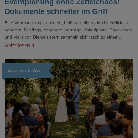
Eventplanung ohne Zettelchaos:
Dokumente schneller im Griff
Eine Veranstaltung zu planen, heißt vor allem, den Überblick zu
behalten. Briefings, Angebote, Verträge, Ablaufpläne, Checklisten
und Mails von Dienstleistern sammeln sich rasch zu einem
unübersichtlichen Stapel. Wer schon einmal kurz vor einem Event
weiterlesen
verzweifelt nach einer bestimmten Angabe in einem langen
Dokument gesucht hat, kennt das mulmige Gefühl.
Locations & Orte
Loading...