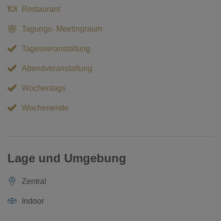
Restaurant
Veranstaltungen.
Tagungs- Meetingraum
Seit der Erbauung prägt diese Skihalle das Stadtbild und
ist bereits von der Bundesautobahn 24 aus sichtbar. Sie
Tagesveranstaltung
zieht Wintersportbegeisterte aus der Region und weit
Abendveranstaltung
darüber hinaus an.
Wochentags
Wochenende
Lage und Umgebung
Zentral
Indoor