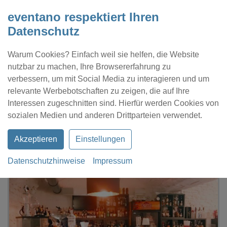
eventano respektiert Ihren
Datenschutz
Warum Cookies? Einfach weil sie helfen, die Website
nutzbar zu machen, Ihre Browsererfahrung zu
verbessern, um mit Social Media zu interagieren und um
relevante Werbebotschaften zu zeigen, die auf Ihre
Interessen zugeschnitten sind. Hierfür werden Cookies von
Kontakt
Location eintragen
Profil
sozialen Medien und anderen Drittparteien verwendet.
Akzeptieren
Einstellungen
Datenschutzhinweise
Impressum
eventano
Frankfurt am Main
4 Flair