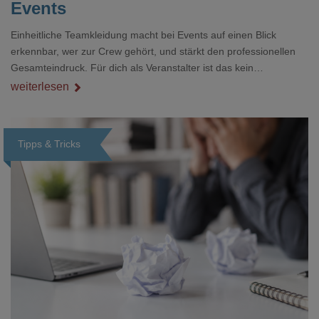
Events
Einheitliche Teamkleidung macht bei Events auf einen Blick
erkennbar, wer zur Crew gehört, und stärkt den professionellen
Gesamteindruck. Für dich als Veranstalter ist das kein
Nebenthema: Bei Textilien mit Stickerei oder mehreren
weiterlesen
Veredelungspositionen sind oft vier bis acht Wochen Vorlauf
realistisch.g#
Tipps & Tricks
Loading...