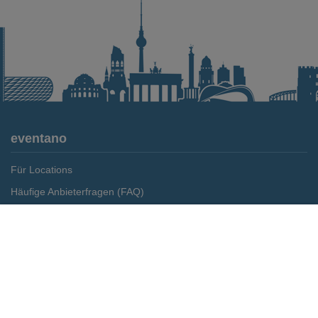
eventano
Für Locations
Häufige Anbieterfragen (FAQ)
Event-Wiki
Merken
Preis anfragen
Jobs
Pressemitteilungen
Media Daten
Service