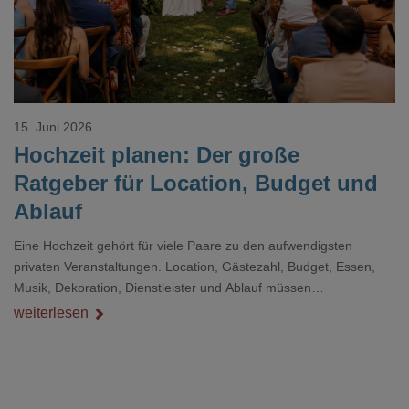
15. Juni 2026
Hochzeit planen: Der große
Ratgeber für Location, Budget und
Ablauf
Eine Hochzeit gehört für viele Paare zu den aufwendigsten
privaten Veranstaltungen. Location, Gästezahl, Budget, Essen,
Musik, Dekoration, Dienstleister und Ablauf müssen
zusammenpassen, damit der Tag gut organisiert ist und trotzdem
weiterlesen
persönlich bleibt.