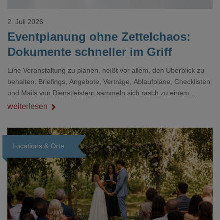
2. Juli 2026
Eventplanung ohne Zettelchaos:
Dokumente schneller im Griff
Eine Veranstaltung zu planen, heißt vor allem, den Überblick zu
behalten. Briefings, Angebote, Verträge, Ablaufpläne, Checklisten
und Mails von Dienstleistern sammeln sich rasch zu einem
unübersichtlichen Stapel. Wer schon einmal kurz vor einem Event
weiterlesen
verzweifelt nach einer bestimmten Angabe in einem langen
Dokument gesucht hat, kennt das mulmige Gefühl.
Locations & Orte
Loading...