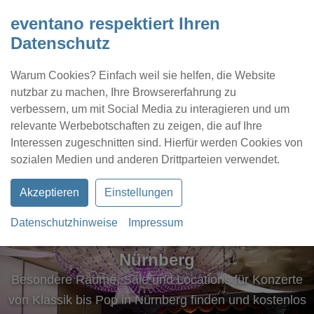
eventano respektiert Ihren
Datenschutz
Warum Cookies? Einfach weil sie helfen, die Website
nutzbar zu machen, Ihre Browsererfahrung zu
verbessern, um mit Social Media zu interagieren und um
relevante Werbebotschaften zu zeigen, die auf Ihre
Interessen zugeschnitten sind. Hierfür werden Cookies von
Kontakt
Location eintragen
Profil
sozialen Medien und anderen Drittparteien verwendet.
Akzeptieren
Einstellungen
Datenschutzhinweise
Impressum
Eventlocations für Konzerte in
Nürnberg
Besondere Räume, Säle und Locations für Konzerte
von Klassik bis Pop in Nürnberg finden und kostenlos