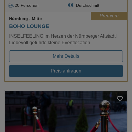
€
€
20
Personen
Durchschnitt
Premium
Nürnberg
- Mitte
BOHO LOUNGE
INSELFEELING im Herzen der Nürnberger Altstadt!
Liebevoll geführte kleine Eventlocation
Mehr Details
Preis anfragen
Loading...