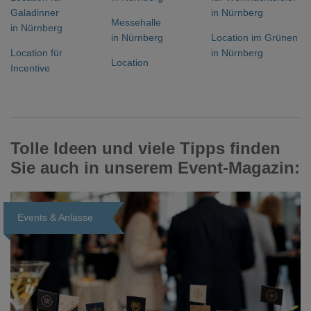
Galadinner
in Nürnberg
Messehalle
in Nürnberg
in Nürnberg
Location im Grünen
Location für
in Nürnberg
Location
Incentive
Tolle Ideen und viele Tipps finden
Sie auch in unserem Event-Magazin:
Events & Anlässe
Loading...