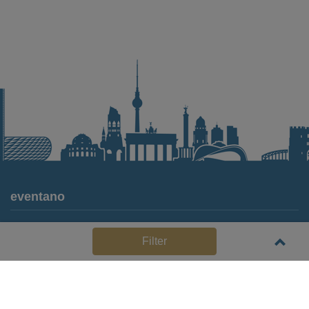
eventano
Für Locations
Filter
Häufige Anbieterfragen (FAQ)
Event-Wiki
Jobs