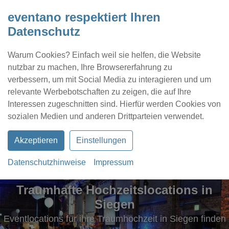
eventano respektiert Ihren
Datenschutz
Warum Cookies? Einfach weil sie helfen, die Website
nutzbar zu machen, Ihre Browsererfahrung zu
verbessern, um mit Social Media zu interagieren und um
relevante Werbebotschaften zu zeigen, die auf Ihre
Interessen zugeschnitten sind. Hierfür werden Cookies von
Kontakt
Location eintragen
Profil
sozialen Medien und anderen Drittparteien verwendet.
Akzeptieren
Einstellungen
Datenschutzhinweise
Impressum
Traumhafte Hochzeitslocations in
Siegen
Eventlocations für ihre Traumhochzeit in Siegen finden