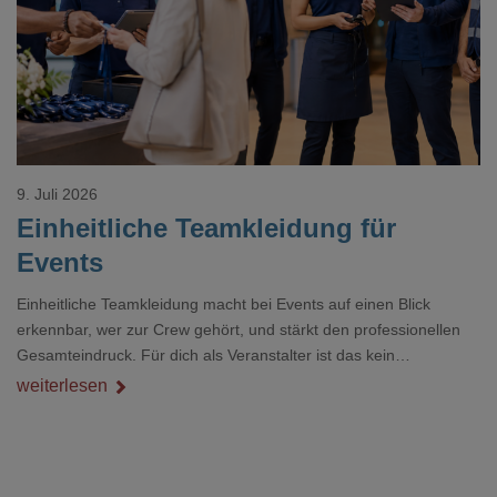
9. Juli 2026
Einheitliche Teamkleidung für
Events
Einheitliche Teamkleidung macht bei Events auf einen Blick
erkennbar, wer zur Crew gehört, und stärkt den professionellen
Gesamteindruck. Für dich als Veranstalter ist das kein
Nebenthema: Bei Textilien mit Stickerei oder mehreren
weiterlesen
Veredelungspositionen sind oft vier bis acht Wochen Vorlauf
realistisch.g#