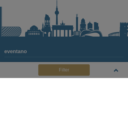
eventano
Für Locations
Filter
Häufige Anbieterfragen (FAQ)
Event-Wiki
Jobs
Pressemitteilungen
Media Daten
Service