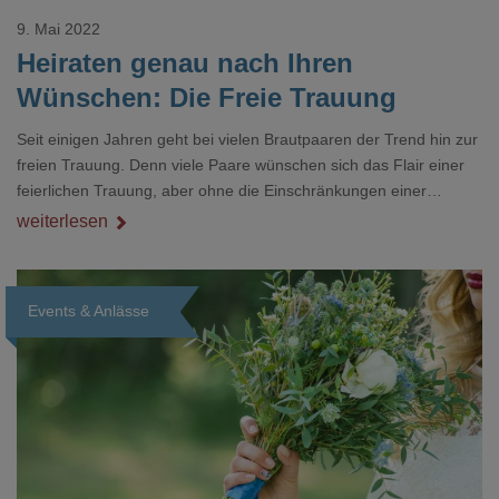
9. Mai 2022
Heiraten genau nach Ihren
Wünschen: Die Freie Trauung
Seit einigen Jahren geht bei vielen Brautpaaren der Trend hin zur
freien Trauung. Denn viele Paare wünschen sich das Flair einer
feierlichen Trauung, aber ohne die Einschränkungen einer
Hochzeit in der Kirche oder der bloßen Formalität. Damit Sie sich
weiterlesen
ein genaues Bild dieser Form der Eheschließung machen
können, haben wir hier nachfolgend viele hilfreiche Informationen
für Sie zusammengestellt.
Events & Anlässe