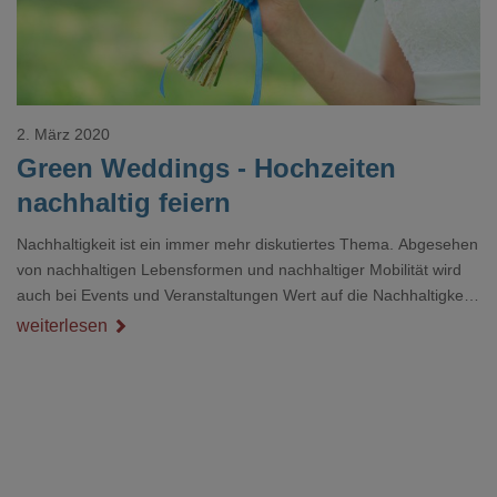
2. März 2020
Green Weddings - Hochzeiten
nachhaltig feiern
Nachhaltigkeit ist ein immer mehr diskutiertes Thema. Abgesehen
von nachhaltigen Lebensformen und nachhaltiger Mobilität wird
auch bei Events und Veranstaltungen Wert auf die Nachhaltigkeit
gelegt. So kann man auch Hochzeiten nachhaltiger und
weiterlesen
umweltfreundlicher organisieren.