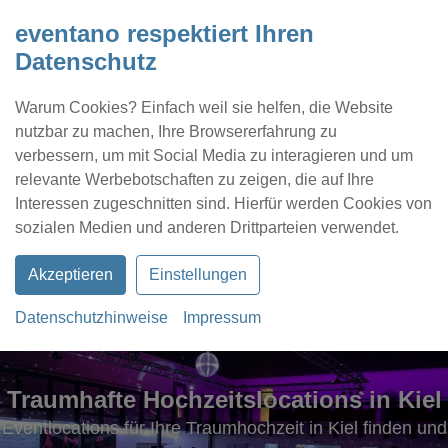
eventano respektiert Ihren
Datenschutz
Warum Cookies? Einfach weil sie helfen, die Website
nutzbar zu machen, Ihre Browsererfahrung zu
verbessern, um mit Social Media zu interagieren und um
relevante Werbebotschaften zu zeigen, die auf Ihre
Interessen zugeschnitten sind. Hierfür werden Cookies von
Kontakt
Location eintragen
Profil
sozialen Medien und anderen Drittparteien verwendet.
Akzeptieren
Einstellungen
Datenschutzhinweise
Impressum
Traumhafte Hochzeitslocations in Kiel
Eventlocations für Ihre Traumhochzeit in Kiel finden und