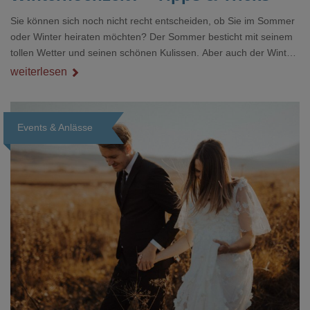
Sie können sich noch nicht recht entscheiden, ob Sie im Sommer
oder Winter heiraten möchten? Der Sommer besticht mit seinem
tollen Wetter und seinen schönen Kulissen. Aber auch der Winter
hat ebenso einiges zu bieten. Winterhochzeiten gehören definitiv
weiterlesen
nicht zu den 08/15-Hochzeiten. Sie haben einen gewissen Vorteil
bei der Terminauswahl und auch die Landschaft gibt einige
Anreize für Fotomotive. Wir haben für Sie die Vor- und Nachteile
Events & Anlässe
der jeweiligen Jahreszeiten nachfolgend zusammengefa