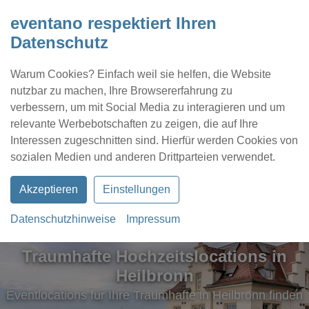
eventano respektiert Ihren
Datenschutz
Warum Cookies? Einfach weil sie helfen, die Website
nutzbar zu machen, Ihre Browsererfahrung zu
verbessern, um mit Social Media zu interagieren und um
relevante Werbebotschaften zu zeigen, die auf Ihre
Interessen zugeschnitten sind. Hierfür werden Cookies von
Kontakt
Location eintragen
Profil
sozialen Medien und anderen Drittparteien verwendet.
Akzeptieren
Einstellungen
Datenschutzhinweise
Impressum
Traumhafte Hochzeitslocations in
Heilbronn
Eventlocations für Ihre Traumhafte in Heilbronn finden