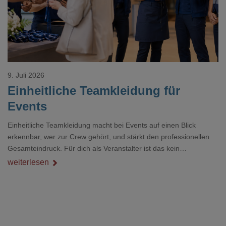
9. Juli 2026
Einheitliche Teamkleidung für
Events
Einheitliche Teamkleidung macht bei Events auf einen Blick
erkennbar, wer zur Crew gehört, und stärkt den professionellen
Gesamteindruck. Für dich als Veranstalter ist das kein
Nebenthema: Bei Textilien mit Stickerei oder mehreren
weiterlesen
Veredelungspositionen sind oft vier bis acht Wochen Vorlauf
realistisch.g#