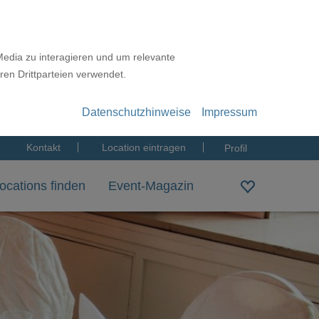
Media zu interagieren und um relevante
ren Drittparteien verwendet.
Datenschutzhinweise
Impressum
Kontakt
Location eintragen
Profil
ocations finden
Event-Magazin