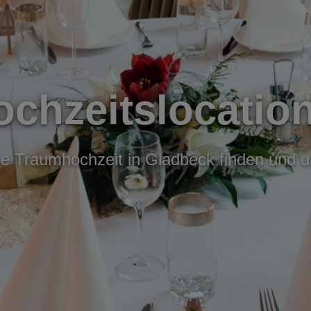
chzeitslocatio
hre Traumhochzeit in Gladbeck finden und u