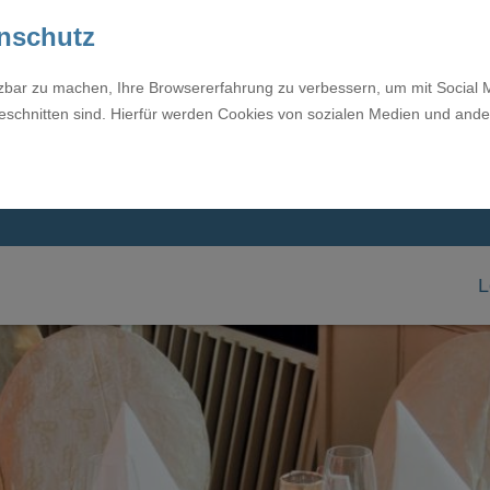
enschutz
tzbar zu machen, Ihre Browsererfahrung zu verbessern, um mit Social 
eschnitten sind. Hierfür werden Cookies von sozialen Medien und ande
L