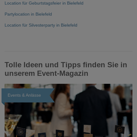
Location für Geburtstagsfeier in Bielefeld
Partylocation in Bielefeld
Location für Silvesterparty in Bielefeld
Tolle Ideen und Tipps finden Sie in
unserem Event-Magazin
Events & Anlässe
Loading...