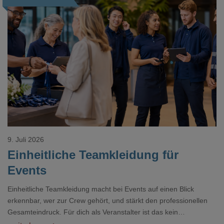
Loading...
9. Juli 2026
Einheitliche Teamkleidung für
Events
Einheitliche Teamkleidung macht bei Events auf einen Blick
erkennbar, wer zur Crew gehört, und stärkt den professionellen
Gesamteindruck. Für dich als Veranstalter ist das kein
Nebenthema: Bei Textilien mit Stickerei oder mehreren