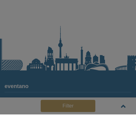
eventano
Für Locations
Filter
Häufige Anbieterfragen (FAQ)
Event-Wiki
Jobs