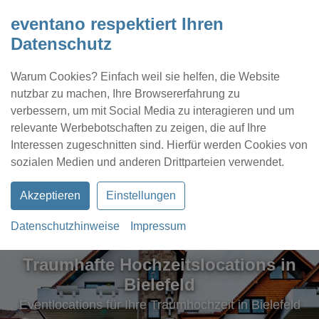
eventano respektiert Ihren
Datenschutz
Warum Cookies? Einfach weil sie helfen, die Website
nutzbar zu machen, Ihre Browsererfahrung zu
verbessern, um mit Social Media zu interagieren und um
relevante Werbebotschaften zu zeigen, die auf Ihre
Interessen zugeschnitten sind. Hierfür werden Cookies von
Kontakt
Location eintragen
Profil
sozialen Medien und anderen Drittparteien verwendet.
Akzeptieren
Einstellungen
Datenschutzhinweise
Impressum
Traumhafte Hochzeitslocations in
Bielefeld
Eventlocations für Ihre Traumhochzeit in Bielefeld