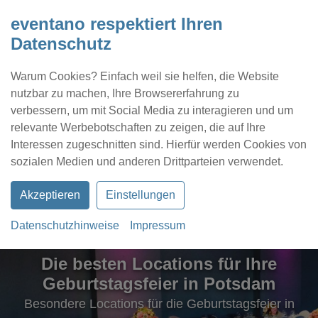
eventano respektiert Ihren
Datenschutz
Warum Cookies? Einfach weil sie helfen, die Website
nutzbar zu machen, Ihre Browsererfahrung zu
verbessern, um mit Social Media zu interagieren und um
relevante Werbebotschaften zu zeigen, die auf Ihre
Interessen zugeschnitten sind. Hierfür werden Cookies von
Kontakt
Location eintragen
Profil
sozialen Medien und anderen Drittparteien verwendet.
Akzeptieren
Einstellungen
Datenschutzhinweise
Impressum
Die besten Locations für Ihre
Geburtstagsfeier in Potsdam
Besondere Locations für die Geburtstagsfeier in