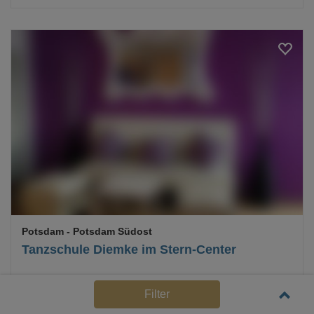
Loading...
Potsdam
- Potsdam Südost
Tanzschule Diemke im Stern-Center
Mehr Details
Filter