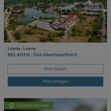
Loading...
Leipzig
- Leipzig
BELANTIS - Das AbenteuerReich
Mehr Details
Preis anfragen
Top Hygienekonzept