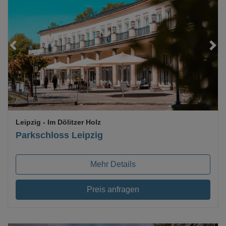
Loading...
Leipzig
- Im Dölitzer Holz
Parkschloss Leipzig
Mehr Details
Preis anfragen