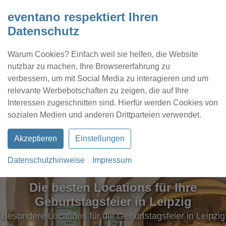
eventano respektiert Ihren
Datenschutz
Warum Cookies? Einfach weil sie helfen, die Website
nutzbar zu machen, Ihre Browsererfahrung zu
verbessern, um mit Social Media zu interagieren und um
relevante Werbebotschaften zu zeigen, die auf Ihre
Interessen zugeschnitten sind. Hierfür werden Cookies von
Kontakt
Location eintragen
Profil
sozialen Medien und anderen Drittparteien verwendet.
Akzeptieren
Einstellungen
Datenschutzhinweise
Impressum
Die besten Locations für Ihre
Geburtstagsfeier in Leipzig
Besondere Locations für die Geburtstagsfeier in Leipzig