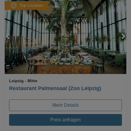
Top Location
Loading...
Leipzig
- Mitte
Restaurant Palmensaal (Zoo Leipzig)
Mehr Details
Preis anfragen