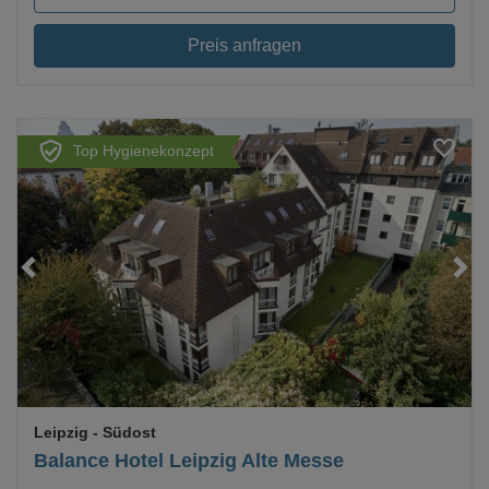
Preis anfragen
Top Hygienekonzept
Loading...
Leipzig
- Südost
Balance Hotel Leipzig Alte Messe