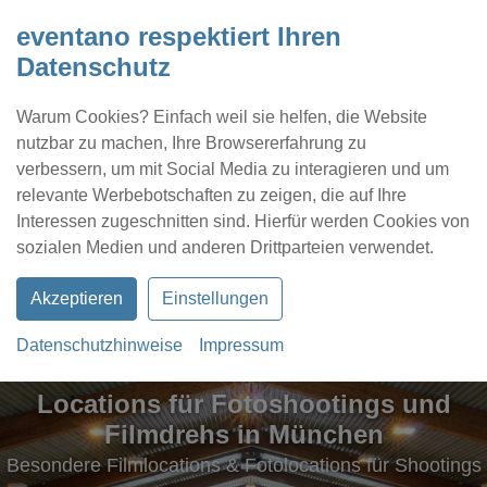
eventano respektiert Ihren
Datenschutz
Warum Cookies? Einfach weil sie helfen, die Website
nutzbar zu machen, Ihre Browsererfahrung zu
verbessern, um mit Social Media zu interagieren und um
relevante Werbebotschaften zu zeigen, die auf Ihre
Interessen zugeschnitten sind. Hierfür werden Cookies von
Kontakt
Location eintragen
Profil
sozialen Medien und anderen Drittparteien verwendet.
Akzeptieren
Einstellungen
Datenschutzhinweise
Impressum
Locations für Fotoshootings und
Filmdrehs in München
Besondere Filmlocations & Fotolocations für Shootings