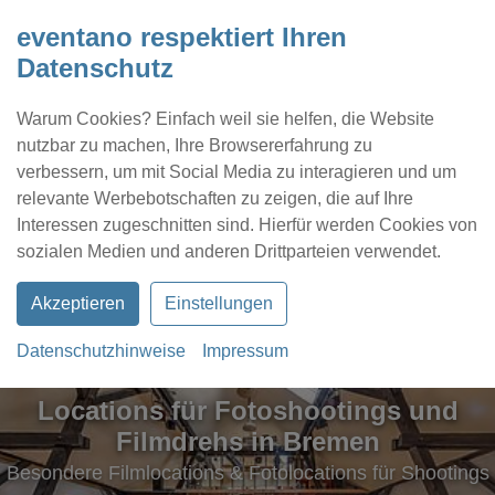
eventano respektiert Ihren
Datenschutz
Warum Cookies? Einfach weil sie helfen, die Website
nutzbar zu machen, Ihre Browsererfahrung zu
verbessern, um mit Social Media zu interagieren und um
relevante Werbebotschaften zu zeigen, die auf Ihre
Interessen zugeschnitten sind. Hierfür werden Cookies von
Kontakt
Location eintragen
Profil
sozialen Medien und anderen Drittparteien verwendet.
Akzeptieren
Einstellungen
Datenschutzhinweise
Impressum
Locations für Fotoshootings und
Filmdrehs in Bremen
Besondere Filmlocations & Fotolocations für Shootings