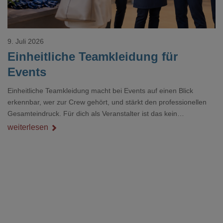
9. Juli 2026
Einheitliche Teamkleidung für
Events
Einheitliche Teamkleidung macht bei Events auf einen Blick
erkennbar, wer zur Crew gehört, und stärkt den professionellen
Gesamteindruck. Für dich als Veranstalter ist das kein
Nebenthema: Bei Textilien mit Stickerei oder mehreren
weiterlesen
Veredelungspositionen sind oft vier bis acht Wochen Vorlauf
realistisch.g#