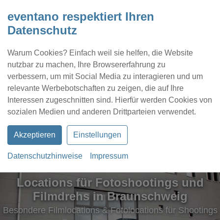
eventano respektiert Ihren
Datenschutz
Warum Cookies? Einfach weil sie helfen, die Website
nutzbar zu machen, Ihre Browsererfahrung zu
verbessern, um mit Social Media zu interagieren und um
relevante Werbebotschaften zu zeigen, die auf Ihre
Interessen zugeschnitten sind. Hierfür werden Cookies von
Kontakt
Location eintragen
Profil
sozialen Medien und anderen Drittparteien verwendet.
Akzeptieren
Einstellungen
Datenschutzhinweise
Impressum
Locations für Fotoshootings und
Filmdrehs in Braunschweig
Besondere Filmlocations & Fotolocations für Shootings