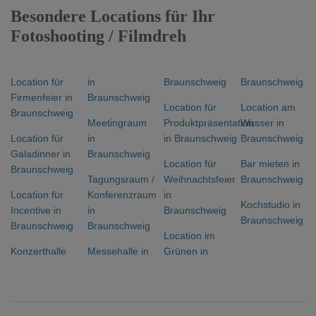
Besondere Locations für Ihr
Fotoshooting / Filmdreh
Location für
in
Braunschweig
Braunschweig
Firmenfeier in
Braunschweig
Location für
Location am
Braunschweig
Meetingraum
Produktpräsentation
Wasser in
Location für
in
in Braunschweig
Braunschweig
Galadinner in
Braunschweig
Location für
Bar mieten in
Braunschweig
Tagungsraum /
Weihnachtsfeier
Braunschweig
Location für
Konferenzraum
in
Kochstudio in
Incentive in
in
Braunschweig
Braunschweig
Braunschweig
Braunschweig
Location im
Konzerthalle
Messehalle in
Grünen in