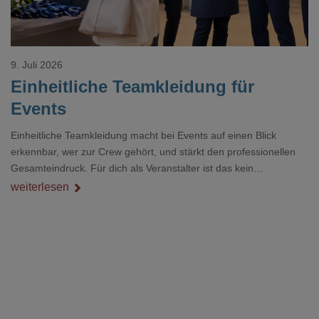
9. Juli 2026
Einheitliche Teamkleidung für
Events
Einheitliche Teamkleidung macht bei Events auf einen Blick
erkennbar, wer zur Crew gehört, und stärkt den professionellen
Gesamteindruck. Für dich als Veranstalter ist das kein
Nebenthema: Bei Textilien mit Stickerei oder mehreren
weiterlesen
Veredelungspositionen sind oft vier bis acht Wochen Vorlauf
realistisch.g#