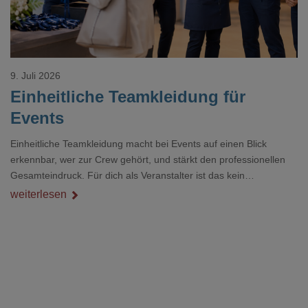
9. Juli 2026
Einheitliche Teamkleidung für
Events
Einheitliche Teamkleidung macht bei Events auf einen Blick
erkennbar, wer zur Crew gehört, und stärkt den professionellen
Gesamteindruck. Für dich als Veranstalter ist das kein
Nebenthema: Bei Textilien mit Stickerei oder mehreren
weiterlesen
Veredelungspositionen sind oft vier bis acht Wochen Vorlauf
realistisch.g#