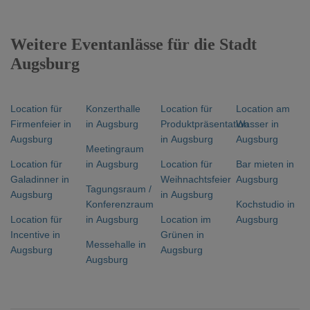
Weitere Eventanlässe für die Stadt
Augsburg
Location für
Konzerthalle
Location für
Location am
Firmenfeier in
in Augsburg
Produktpräsentation
Wasser in
Augsburg
in Augsburg
Augsburg
Meetingraum
Location für
in Augsburg
Location für
Bar mieten in
Galadinner in
Weihnachtsfeier
Augsburg
Tagungsraum /
Augsburg
in Augsburg
Konferenzraum
Kochstudio in
Location für
in Augsburg
Location im
Augsburg
Incentive in
Grünen in
Messehalle in
Augsburg
Augsburg
Augsburg