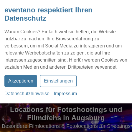
eventano respektiert Ihren
Datenschutz
Warum Cookies? Einfach weil sie helfen, die Website
nutzbar zu machen, Ihre Browsererfahrung zu
verbessern, um mit Social Media zu interagieren und um
relevante Werbebotschaften zu zeigen, die auf Ihre
Interessen zugeschnitten sind. Hierfür werden Cookies von
Kontakt
Location eintragen
Profil
sozialen Medien und anderen Drittparteien verwendet.
Akzeptieren
Einstellungen
Datenschutzhinweise
Impressum
Locations für Fotoshootings und
Filmdrehs in Augsburg
Besondere Filmlocations & Fotolocations für Shootings