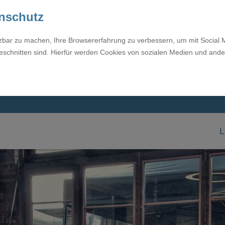
enschutz
tzbar zu machen, Ihre Browsererfahrung zu verbessern, um mit Social 
eschnitten sind. Hierfür werden Cookies von sozialen Medien und ande
L