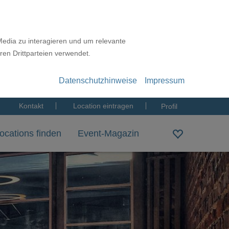
Media zu interagieren und um relevante
ren Drittparteien verwendet.
Datenschutzhinweise
Impressum
Kontakt
Location eintragen
Profil
ocations finden
Event-Magazin