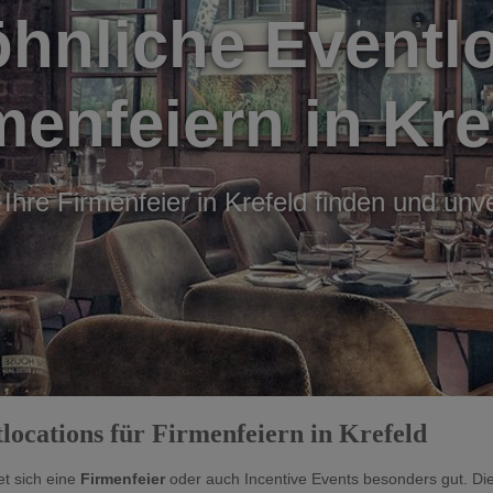
nliche Eventlo
menfeiern in Kre
 Ihre Firmenfeier in Krefeld finden und unv
tlocations für Firmenfeiern in Krefeld
et sich eine
Firmenfeier
oder auch Incentive Events besonders gut. Die 