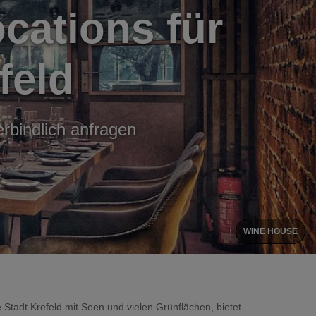
cations für
feld
erbindlich anfragen
WINE HOUSE
Stadt Krefeld mit Seen und vielen Grünflächen, bietet