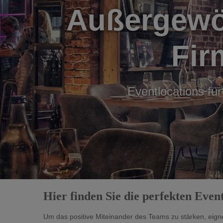
Außergewöh
Fir
Eventlocations für
Hier finden Sie die perfekten Even
Um das positive Miteinander des Teams zu stärken, eign