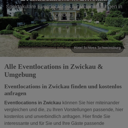
Spektakuläre Eventlocations für Veranstaltungen in
Spektakuläre Eventlocations für Veranstaltungen in
Zwickau
Zwickau
Hotel Schloss Schweinsburg
Alle Eventlocations in Zwickau &
Umgebung
Eventlocations in Zwickau finden und kostenlos
anfragen
Eventlocations in Zwickau
können Sie hier miteinander
vergleichen und die, zu Ihren Vorstellungen passende, hier
kostenlos und unverbindlich anfragen. Hier finde Sie
interessante und für Sie und Ihre Gäste passende