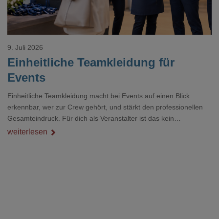
9. Juli 2026
Einheitliche Teamkleidung für
Events
Einheitliche Teamkleidung macht bei Events auf einen Blick
erkennbar, wer zur Crew gehört, und stärkt den professionellen
Gesamteindruck. Für dich als Veranstalter ist das kein
Nebenthema: Bei Textilien mit Stickerei oder mehreren
weiterlesen
Veredelungspositionen sind oft vier bis acht Wochen Vorlauf
realistisch.g#