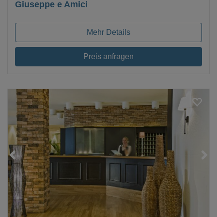
Giuseppe e Amici
Mehr Details
Preis anfragen
Loading...