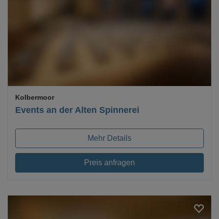
Loading...
Kolbermoor
Events an der Alten Spinnerei
Mehr Details
Preis anfragen