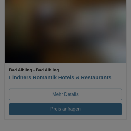
Loading...
Bad Aibling
- Bad Aibling
Lindners Romantik Hotels & Restaurants
Mehr Details
Preis anfragen