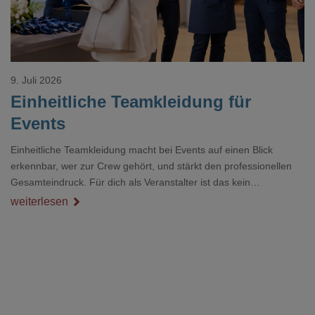
9. Juli 2026
Einheitliche Teamkleidung für
Events
Einheitliche Teamkleidung macht bei Events auf einen Blick
erkennbar, wer zur Crew gehört, und stärkt den professionellen
Gesamteindruck. Für dich als Veranstalter ist das kein
Nebenthema: Bei Textilien mit Stickerei oder mehreren
weiterlesen
Veredelungspositionen sind oft vier bis acht Wochen Vorlauf
realistisch.g#