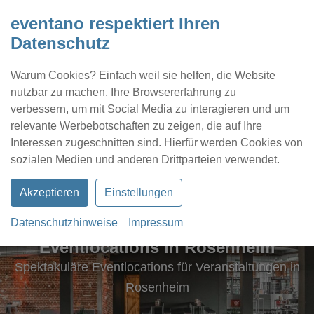
eventano respektiert Ihren
Datenschutz
Warum Cookies? Einfach weil sie helfen, die Website
nutzbar zu machen, Ihre Browsererfahrung zu
verbessern, um mit Social Media zu interagieren und um
relevante Werbebotschaften zu zeigen, die auf Ihre
Interessen zugeschnitten sind. Hierfür werden Cookies von
Kontakt
Location eintragen
Profil
sozialen Medien und anderen Drittparteien verwendet.
Akzeptieren
Einstellungen
Datenschutzhinweise
Impressum
Eventlocations in Rosenheim
Spektakuläre Eventlocations für Veranstaltungen in
Rosenheim