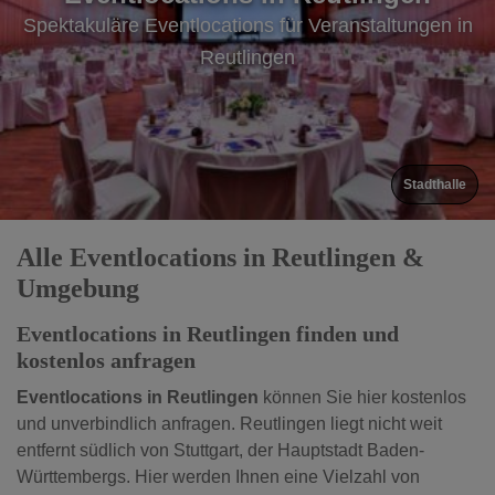
Spektakuläre Eventlocations für Veranstaltungen in
Spektakuläre Eventlocations für Veranstaltungen in
Reutlingen
Reutlingen
Stadthalle
Alle Eventlocations in Reutlingen &
Umgebung
Eventlocations in Reutlingen finden und
kostenlos anfragen
Eventlocations in Reutlingen
können Sie hier kostenlos
und unverbindlich anfragen. Reutlingen liegt nicht weit
entfernt südlich von Stuttgart, der Hauptstadt Baden-
Württembergs. Hier werden Ihnen eine Vielzahl von