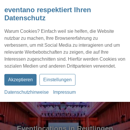
eventano respektiert Ihren
Datenschutz
Warum Cookies? Einfach weil sie helfen, die Website
nutzbar zu machen, Ihre Browsererfahrung zu
verbessern, um mit Social Media zu interagieren und um
relevante Werbebotschaften zu zeigen, die auf Ihre
Interessen zugeschnitten sind. Hierfür werden Cookies von
Kontakt
Location eintragen
Profil
sozialen Medien und anderen Drittparteien verwendet.
Akzeptieren
Einstellungen
Datenschutzhinweise
Impressum
Eventlocations in Reutlingen
Eventlocations in Reutlingen