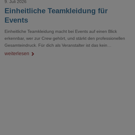
9. Juli 2026
Einheitliche Teamkleidung für
Events
Einheitliche Teamkleidung macht bei Events auf einen Blick
erkennbar, wer zur Crew gehört, und stärkt den professionellen
Gesamteindruck. Für dich als Veranstalter ist das kein
Nebenthema: Bei Textilien mit Stickerei oder mehreren
weiterlesen
Veredelungspositionen sind oft vier bis acht Wochen Vorlauf
realistisch.g#