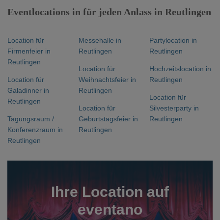
Eventlocations in für jeden Anlass in Reutlingen
Location für
Messehalle in
Partylocation in
Firmenfeier in
Reutlingen
Reutlingen
Reutlingen
Location für
Hochzeitslocation in
Location für
Weihnachtsfeier in
Reutlingen
Galadinner in
Reutlingen
Location für
Reutlingen
Location für
Silvesterparty in
Tagungsraum /
Geburtstagsfeier in
Reutlingen
Konferenzraum in
Reutlingen
Reutlingen
Ihre Location auf
eventano