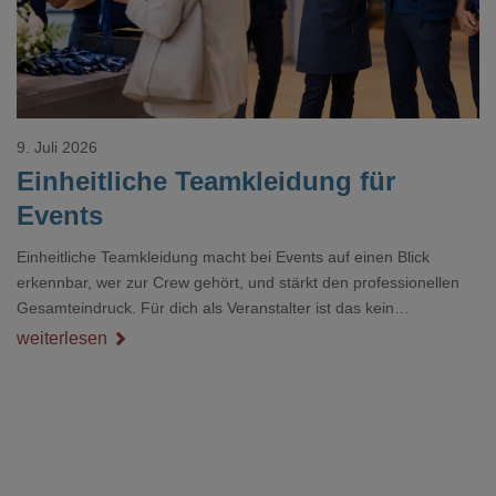
9. Juli 2026
Einheitliche Teamkleidung für
Events
Einheitliche Teamkleidung macht bei Events auf einen Blick
erkennbar, wer zur Crew gehört, und stärkt den professionellen
Gesamteindruck. Für dich als Veranstalter ist das kein
Nebenthema: Bei Textilien mit Stickerei oder mehreren
weiterlesen
Veredelungspositionen sind oft vier bis acht Wochen Vorlauf
realistisch.g#