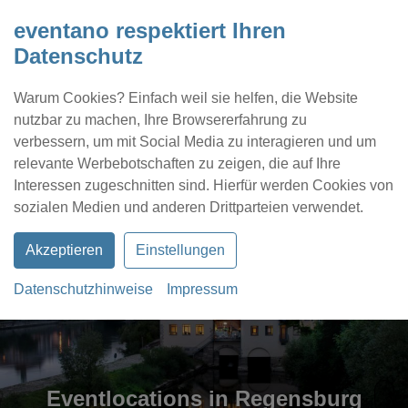
eventano respektiert Ihren
Datenschutz
Warum Cookies? Einfach weil sie helfen, die Website
nutzbar zu machen, Ihre Browsererfahrung zu
verbessern, um mit Social Media zu interagieren und um
relevante Werbebotschaften zu zeigen, die auf Ihre
Interessen zugeschnitten sind. Hierfür werden Cookies von
Kontakt
Location eintragen
Profil
sozialen Medien und anderen Drittparteien verwendet.
Akzeptieren
Einstellungen
Datenschutzhinweise
Impressum
Eventlocations in Regensburg