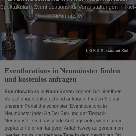
Spektakuläre Eventlocations für Veranstaltungen in Kiel-
Spektakuläre Eventlocations für Veranstaltungen in
Neumünster
Neumünster
L-O-K-S-Restaurant-Kiel
Eventlocations in Neumünster finden
und kostenlos anfragen
Eventlocations in Neumünster
können Sie hier Ihren
Vorstellungen entsprechend anfragen. Finden Sie auf
unserem Portal die schönsten Eventlocations in
Neumünster jeder Art.Der Stör und der Tierpark
Neumünster sind passende Ausflugsziele, wenn für die
geplante Feier ein längerer Anfahrtsweg aufgenommen
werden muss und mehrere Tage in dem gewählten Ort