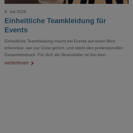
9. Juli 2026
Einheitliche Teamkleidung für
Events
Einheitliche Teamkleidung macht bei Events auf einen Blick
erkennbar, wer zur Crew gehört, und stärkt den professionellen
Gesamteindruck. Für dich als Veranstalter ist das kein
Nebenthema: Bei Textilien mit Stickerei oder mehreren
weiterlesen
Veredelungspositionen sind oft vier bis acht Wochen Vorlauf
realistisch.g#