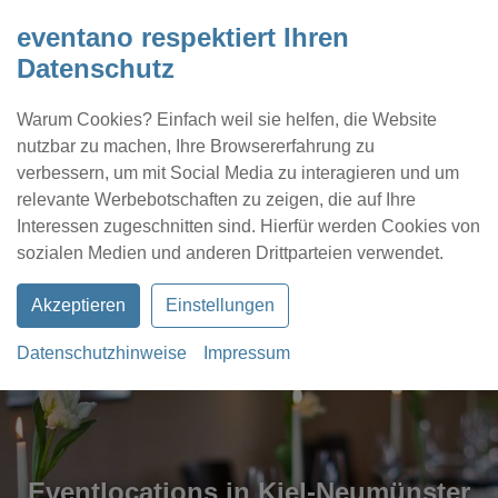
eventano respektiert Ihren
Datenschutz
Warum Cookies? Einfach weil sie helfen, die Website
nutzbar zu machen, Ihre Browsererfahrung zu
verbessern, um mit Social Media zu interagieren und um
relevante Werbebotschaften zu zeigen, die auf Ihre
Interessen zugeschnitten sind. Hierfür werden Cookies von
Kontakt
Location eintragen
Profil
sozialen Medien und anderen Drittparteien verwendet.
Akzeptieren
Einstellungen
Datenschutzhinweise
Impressum
Eventlocations in Kiel-Neumünster
Eventlocations in Neumünster