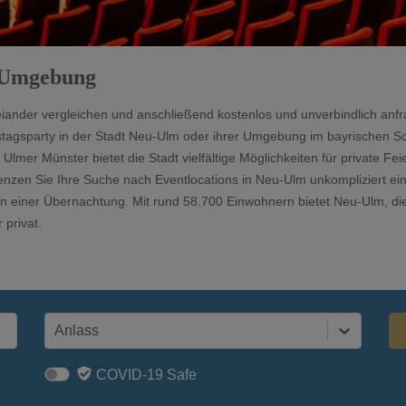
& Umgebung
eiander vergleichen und anschließend kostenlos und unverbindlich anfr
tagsparty in der Stadt Neu-Ulm oder ihrer Umgebung im bayrischen S
mer Münster bietet die Stadt vielfältige Möglichkeiten für private Fei
zen Sie Ihre Suche nach Eventlocations in Neu-Ulm unkompliziert ein 
 einer Übernachtung. Mit rund 58.700 Einwohnern bietet Neu-Ulm, die
 privat.
Anlass
COVID-19 Safe