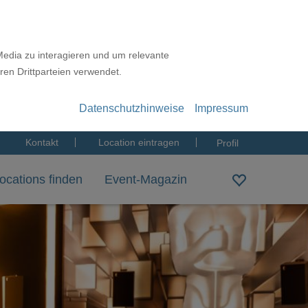
Media zu interagieren und um relevante
ren Drittparteien verwendet.
Datenschutzhinweise
Impressum
Kontakt
Location eintragen
Profil
ocations finden
Event-Magazin