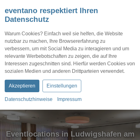
eventano respektiert Ihren
Datenschutz
Warum Cookies? Einfach weil sie helfen, die Website
nutzbar zu machen, Ihre Browsererfahrung zu
verbessern, um mit Social Media zu interagieren und um
relevante Werbebotschaften zu zeigen, die auf Ihre
Interessen zugeschnitten sind. Hierfür werden Cookies von
Kontakt
Location eintragen
Profil
sozialen Medien und anderen Drittparteien verwendet.
Akzeptieren
Einstellungen
Datenschutzhinweise
Impressum
Eventlocations in Ludwigshafen am
Eventlocations in Ludwigshafen am
Eventlocations in Ludwigshafen am