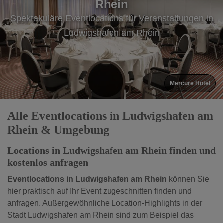
Rhein
Rhein
Rhein
Spektakuläre Eventlocations für Veranstaltungen in
Spektakuläre Eventlocations für Veranstaltungen in
Spektakuläre Eventlocations für Veranstaltungen in
Ludwigshafen am Rhein
Ludwigshafen am Rhein
Ludwigshafen am Rhein
Zirkuszelt Zirkus Paletti
Alle Eventlocations in Ludwigshafen am
Rhein & Umgebung
Locations in Ludwigshafen am Rhein finden und
kostenlos anfragen
Eventlocations in Ludwigshafen am Rhein
können Sie
hier praktisch auf Ihr Event zugeschnitten finden und
anfragen. Außergewöhnliche Location-Highlights in der
Stadt Ludwigshafen am Rhein sind zum Beispiel das