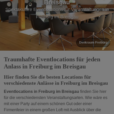
Breisgau
Breisgau
Breisgau
Spektakuläre Eventlocations für Veranstaltungen in
Spektakuläre Eventlocations für Veranstaltungen in
Spektakuläre Eventlocations für Veranstaltungen in
Freiburg im Breisgau
Freiburg im Breisgau
Freiburg im Breisgau
Denkraum Freiburg
Fun Strand
Traumhafte Eventlocations für jeden
Anlass in Freiburg im Breisgau
Hier finden Sie die besten Locations für
verschiedenste Anlässe in Freiburg im Breisgau
Eventlocations in Freiburg im Breisgau
finden Sie hier
für die verschiedensten Veranstaltungsarten. Wie wäre es
mit einer Party auf einem schönen Gut oder einer
Firmenfeier in einem großen Loft mit Ausblick über die