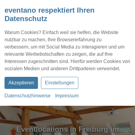
eventano respektiert Ihren
Datenschutz
Warum Cookies? Einfach weil sie helfen, die Website
nutzbar zu machen, Ihre Browsererfahrung zu
verbessern, um mit Social Media zu interagieren und um
relevante Werbebotschaften zu zeigen, die auf Ihre
Interessen zugeschnitten sind. Hierfür werden Cookies von
Kontakt
Location eintragen
Profil
sozialen Medien und anderen Drittparteien verwendet.
Akzeptieren
Einstellungen
Datenschutzhinweise
Impressum
Eventlocations in Freiburg im
Eventlocations in Freiburg im
Eventlocations in Freiburg im