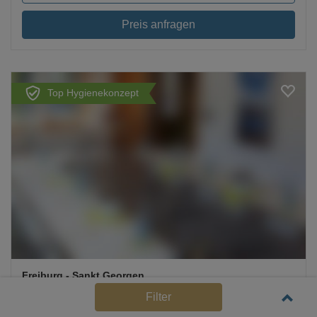
Preis anfragen
Top Hygienekonzept
Loading...
Freiburg
- Sankt Georgen
Green City Hotel Vauban
Filter