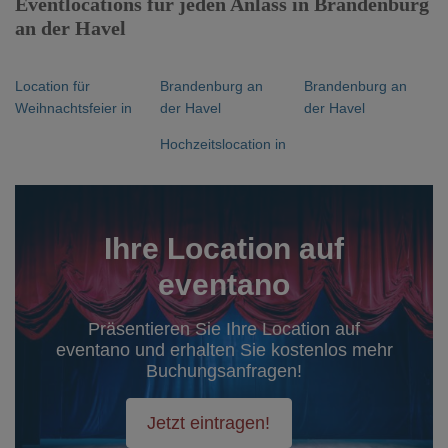
Eventlocations für jeden Anlass in Brandenburg
an der Havel
Location für
Brandenburg an
Brandenburg an
Weihnachtsfeier in
der Havel
der Havel
Hochzeitslocation in
Ihre Location auf
eventano
Präsentieren Sie Ihre Location auf
eventano und erhalten Sie kostenlos mehr
Buchungsanfragen!
Jetzt eintragen!