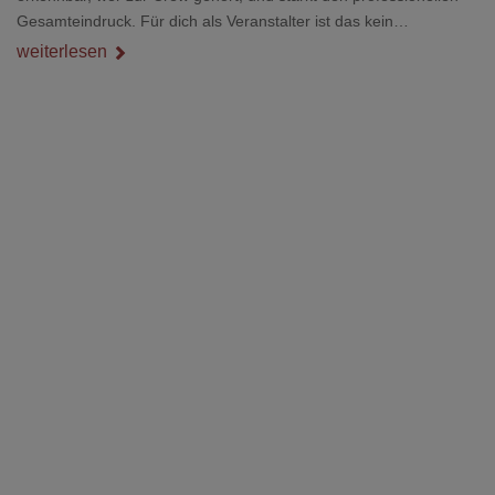
Gesamteindruck. Für dich als Veranstalter ist das kein
Nebenthema: Bei Textilien mit Stickerei oder mehreren
weiterlesen
Veredelungspositionen sind oft vier bis acht Wochen Vorlauf
realistisch.g#