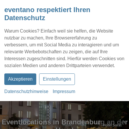
eventano respektiert Ihren
Datenschutz
Warum Cookies? Einfach weil sie helfen, die Website
nutzbar zu machen, Ihre Browsererfahrung zu
verbessern, um mit Social Media zu interagieren und um
relevante Werbebotschaften zu zeigen, die auf Ihre
Interessen zugeschnitten sind. Hierfür werden Cookies von
Kontakt
Location eintragen
Profil
sozialen Medien und anderen Drittparteien verwendet.
Akzeptieren
Einstellungen
Datenschutzhinweise
Impressum
Eventlocations in Brandenburg an der
Hotel Sorat