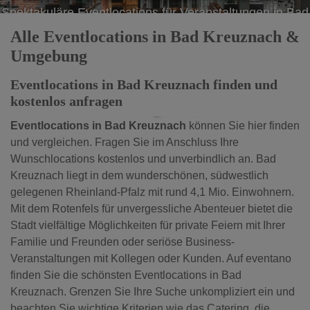
Spektakuläre Eventlocations für Veranstaltungen in Bad
Kreuznach
Alle Eventlocations in Bad Kreuznach &
Umgebung
Eventlocations in Bad Kreuznach finden und
Spektakuläre Eventlocations für
Spektakuläre Eventlocations für
kostenlos anfragen
Veranstaltungen in Görlitz
Veranstaltungen in Görlitz
Eventlocations in Bad Kreuznach
können Sie hier finden
und vergleichen. Fragen Sie im Anschluss Ihre
Wunschlocations kostenlos und unverbindlich an. Bad
Kreuznach liegt in dem wunderschönen, südwestlich
gelegenen Rheinland-Pfalz mit rund 4,1 Mio. Einwohnern.
Mit dem Rotenfels für unvergessliche Abenteuer bietet die
Stadt vielfältige Möglichkeiten für private Feiern mit Ihrer
Familie und Freunden oder seriöse Business-
Veranstaltungen mit Kollegen oder Kunden. Auf eventano
finden Sie die schönsten Eventlocations in Bad
Kreuznach. Grenzen Sie Ihre Suche unkompliziert ein und
beachten Sie wichtige Kriterien wie das Catering, die