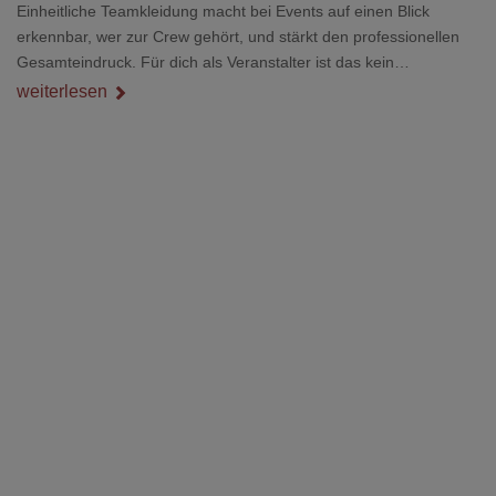
Einheitliche Teamkleidung macht bei Events auf einen Blick
erkennbar, wer zur Crew gehört, und stärkt den professionellen
Gesamteindruck. Für dich als Veranstalter ist das kein
Nebenthema: Bei Textilien mit Stickerei oder mehreren
weiterlesen
Veredelungspositionen sind oft vier bis acht Wochen Vorlauf
realistisch.g#