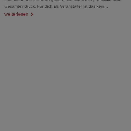
Gesamteindruck. Für dich als Veranstalter ist das kein
Nebenthema: Bei Textilien mit Stickerei oder mehreren
weiterlesen
Veredelungspositionen sind oft vier bis acht Wochen Vorlauf
realistisch.g#