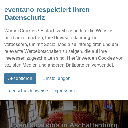
eventano respektiert Ihren
Datenschutz
Warum Cookies? Einfach weil sie helfen, die Website
nutzbar zu machen, Ihre Browsererfahrung zu
verbessern, um mit Social Media zu interagieren und um
relevante Werbebotschaften zu zeigen, die auf Ihre
Interessen zugeschnitten sind. Hierfür werden Cookies von
Kontakt
Location eintragen
Profil
sozialen Medien und anderen Drittparteien verwendet.
Akzeptieren
Einstellungen
Datenschutzhinweise
Impressum
Eventlocations in Aschaffenburg