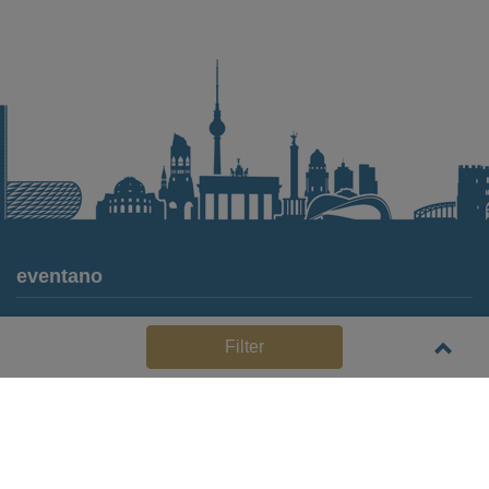
eventano
Für Locations
Filter
Häufige Anbieterfragen (FAQ)
Event-Wiki
Jobs
Pressemitteilungen