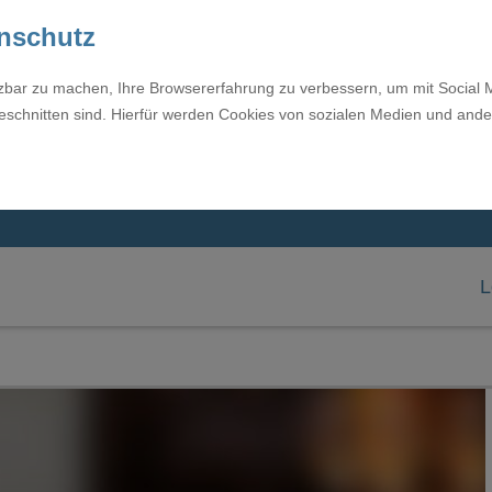
enschutz
tzbar zu machen, Ihre Browsererfahrung zu verbessern, um mit Social 
eschnitten sind. Hierfür werden Cookies von sozialen Medien und ande
L