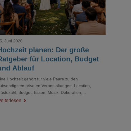
5. Juni 2026
Hochzeit planen: Der große
Ratgeber für Location, Budget
und Ablauf
ine Hochzeit gehört für viele Paare zu den
ufwendigsten privaten Veranstaltungen. Location,
ästezahl, Budget, Essen, Musik, Dekoration,
ienstleister und Ablauf müssen zusammenpassen, damit
eiterlesen
er Tag gut organisiert ist und trotzdem persönlich bleibt.