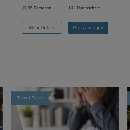
€
€
95
Personen
Durchschnitt
Mehr Details
Preis anfragen
Tipps & Tricks
Loading...