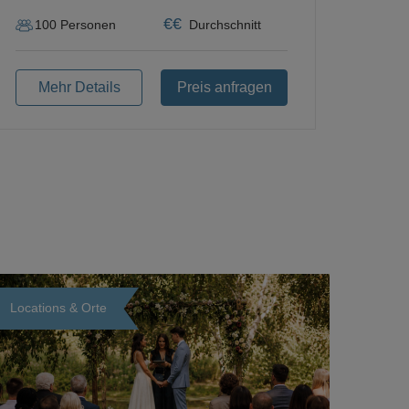
€
€
100
Personen
Durchschnitt
Mehr Details
Preis anfragen
Locations & Orte
Loading...