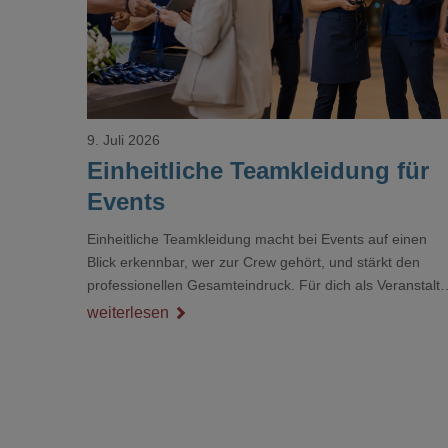
9. Juli 2026
Einheitliche Teamkleidung für
Events
Einheitliche Teamkleidung macht bei Events auf einen
Blick erkennbar, wer zur Crew gehört, und stärkt den
professionellen Gesamteindruck. Für dich als Veranstalte
ist das kein Nebenthema: Bei Textilien mit Stickerei oder
weiterlesen
mehreren Veredelungspositionen sind oft vier bis acht
Wochen Vorlauf realistisch.g#