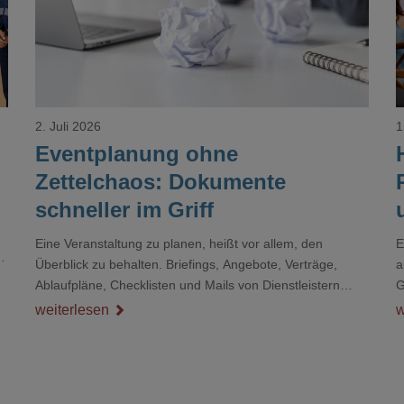
2. Juli 2026
1
Eventplanung ohne
Zettelchaos: Dokumente
schneller im Griff
Eine Veranstaltung zu planen, heißt vor allem, den
E
r
Überblick zu behalten. Briefings, Angebote, Verträge,
a
Ablaufpläne, Checklisten und Mails von Dienstleistern
G
sammeln sich rasch zu einem unübersichtlichen Stapel.
D
weiterlesen
w
Wer schon einmal kurz vor einem Event verzweifelt nach
d
einer bestimmten Angabe in einem langen Dokument
gesucht hat, kennt das mulmige Gefühl.