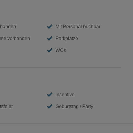
rhanden
Mit Personal buchbar
me vorhanden
Parkplätze
WCs
Incentive
sfeier
Geburtstag / Party