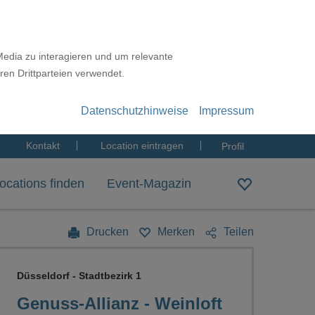
Media zu interagieren und um relevante
ren Drittparteien verwendet.
Datenschutzhinweise
Impressum
Kontakt
Location eintragen
Profil
ocations finden
Event-Magazin
Drucken
Merken
Teilen
Düsseldorf - Stadtbezirk 1
Genuss-Allianz - Weinloft