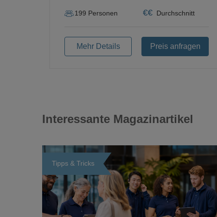
€
€
199
Personen
Durchschnitt
Mehr Details
Preis anfragen
Interessante Magazinartikel
Tipps & Tricks
Loading...