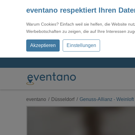
eventano respektiert Ihren Dat
Warum Cookies? Einfach weil sie helfen, die Website nu
Werbebotschaften zu zeigen, die auf Ihre Interessen zug
Akzeptieren
Einstellungen
eventano
Düsseldorf
Genuss-Allianz - Weinloft