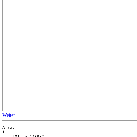
Weiter
Array

(

    [0] => 473872
